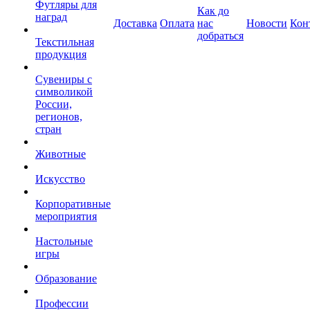
Футляры для
Как до
наград
Доставка
Оплата
нас
Новости
Кон
добраться
Текстильная
продукция
Сувениры с
символикой
России,
регионов,
стран
Животные
Искусство
Корпоративные
мероприятия
Настольные
игры
Образование
Профессии