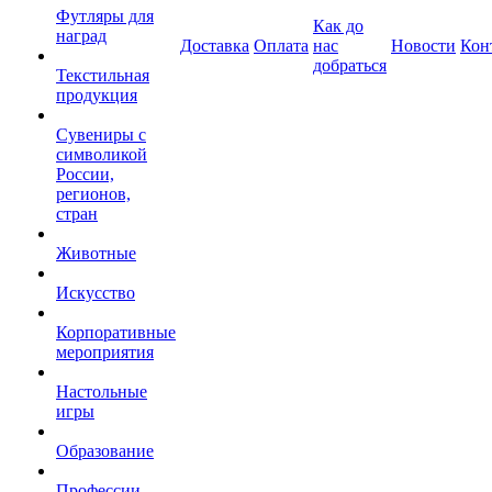
Футляры для
Как до
наград
Доставка
Оплата
нас
Новости
Кон
добраться
Текстильная
продукция
Сувениры с
символикой
России,
регионов,
стран
Животные
Искусство
Корпоративные
мероприятия
Настольные
игры
Образование
Профессии