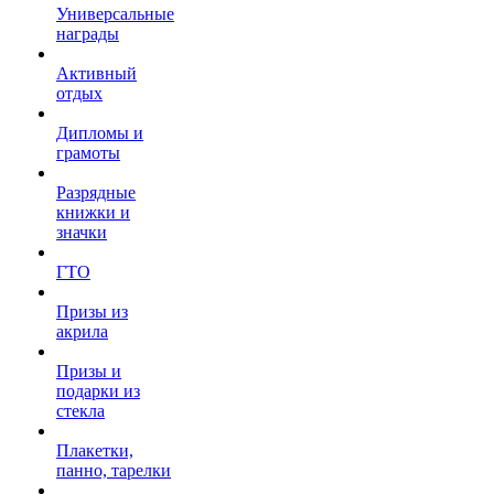
Универсальные
награды
Активный
отдых
Дипломы и
грамоты
Разрядные
книжки и
значки
ГТО
Призы из
акрила
Призы и
подарки из
стекла
Плакетки,
панно, тарелки