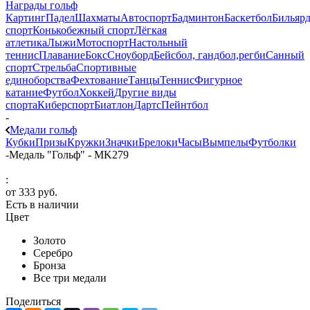
Награды гольф
Картинг
Падел
Шахматы
Автоспорт
Бадминтон
Баскетбол
Бильяр
спорт
Конькобежный спорт
Лёгкая
атлетика
Лыжи
Мотоспорт
Настольный
теннис
Плавание
Бокс
Сноуборд
Бейсбол, гандбол,регби
Санный
спорт
Стрельба
Спортивные
единоборства
Фехтование
Танцы
Теннис
Фигурное
катание
Футбол
Хоккей
Другие виды
спорта
Киберспорт
Биатлон
Дартс
Пейнтбол
-
Медали гольф
Кубки
Призы
Кружки
Значки
Брелоки
Часы
Вымпелы
Футболки
-
Медаль "Гольф" - MK279
:
от
333 руб.
Есть в наличии
Цвет
Золото
Серебро
Бронза
Все три медали
Поделиться