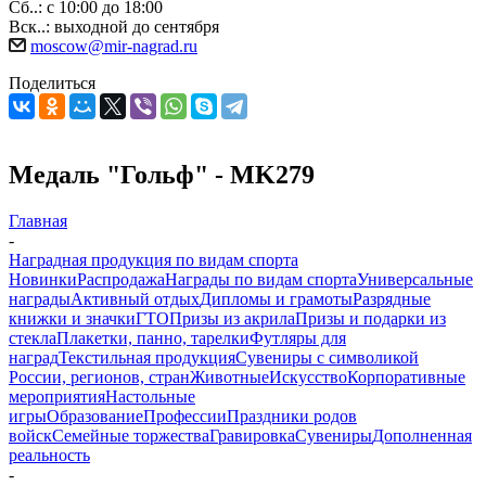
Сб..: с 10:00 до 18:00
Вск..: выходной до сентября
moscow@mir-nagrad.ru
Поделиться
Медаль "Гольф" - MK279
Главная
-
Наградная продукция по видам спорта
Новинки
Распродажа
Награды по видам спорта
Универсальные
награды
Активный отдых
Дипломы и грамоты
Разрядные
книжки и значки
ГТО
Призы из акрила
Призы и подарки из
стекла
Плакетки, панно, тарелки
Футляры для
наград
Текстильная продукция
Сувениры с символикой
России, регионов, стран
Животные
Искусство
Корпоративные
мероприятия
Настольные
игры
Образование
Профессии
Праздники родов
войск
Семейные торжества
Гравировка
Сувениры
Дополненная
реальность
-