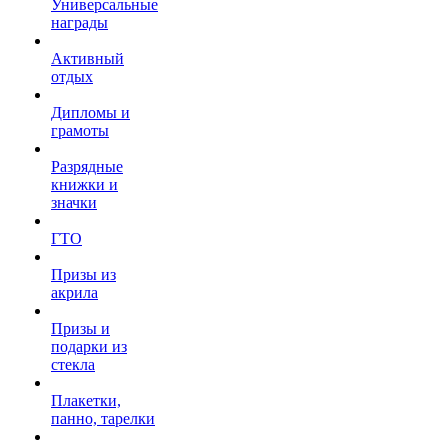
Универсальные
награды
Активный
отдых
Дипломы и
грамоты
Разрядные
книжки и
значки
ГТО
Призы из
акрила
Призы и
подарки из
стекла
Плакетки,
панно, тарелки