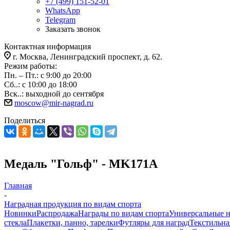
+7 (499) 151-52-01
WhatsApp
Telegram
Заказать звонок
Контактная информация
г. Москва, Ленинградский проспект, д. 62.
Режим работы:
Пн. – Пт.: с 9:00 до 20:00
Сб..: с 10:00 до 18:00
Вск..: выходной до сентября
moscow@mir-nagrad.ru
Поделиться
Медаль "Гольф" - MK171A
Главная
-
Наградная продукция по видам спорта
Новинки
Распродажа
Награды по видам спорта
Универсальные 
стекла
Плакетки, панно, тарелки
Футляры для наград
Текстильна