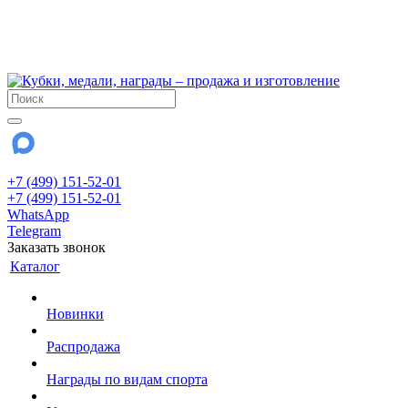
!!! Внимание !!!
6 и 7 августа - магазин работает до 18:00
15 августа - выходной
До сентября Воскресенье - выходной день.
+7 (499) 151-52-01
+7 (499) 151-52-01
WhatsApp
Telegram
Заказать звонок
Каталог
Новинки
Распродажа
Награды по видам спорта