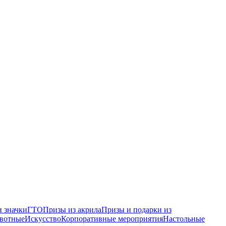
 значки
ГТО
Призы из акрила
Призы и подарки из
вотные
Искусство
Корпоративные мероприятия
Настольные