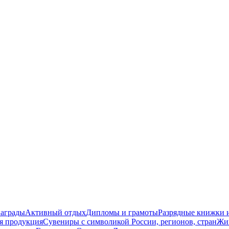
награды
Активный отдых
Дипломы и грамоты
Разрядные книжки и
я продукция
Сувениры с символикой России, регионов, стран
Жи