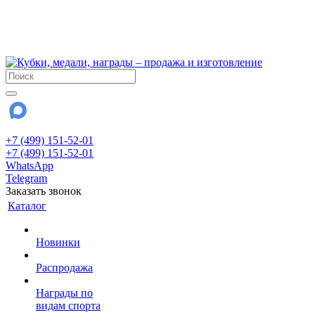
!!! Внимание !!!
6 и 7 августа - магазин работает до 18:00
15 августа - выходной
До сентября Воскресенье - выходной день.
+7 (499) 151-52-01
+7 (499) 151-52-01
WhatsApp
Telegram
Заказать звонок
Каталог
Новинки
Распродажа
Награды по
видам спорта