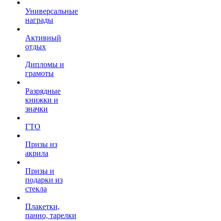
Универсальные
награды
Активный
отдых
Дипломы и
грамоты
Разрядные
книжки и
значки
ГТО
Призы из
акрила
Призы и
подарки из
стекла
Плакетки,
панно, тарелки