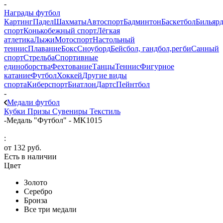
-
Награды футбол
Картинг
Падел
Шахматы
Автоспорт
Бадминтон
Баскетбол
Бильяр
спорт
Конькобежный спорт
Лёгкая
атлетика
Лыжи
Мотоспорт
Настольный
теннис
Плавание
Бокс
Сноуборд
Бейсбол, гандбол,регби
Санный
спорт
Стрельба
Спортивные
единоборства
Фехтование
Танцы
Теннис
Фигурное
катание
Футбол
Хоккей
Другие виды
спорта
Киберспорт
Биатлон
Дартс
Пейнтбол
-
Медали футбол
Кубки
Призы
Сувениры
Текстиль
-
Медаль "Футбол" - MK1015
:
от
132 руб.
Есть в наличии
Цвет
Золото
Серебро
Бронза
Все три медали