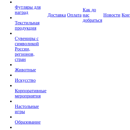
Футляры для
Как до
наград
Доставка
Оплата
нас
Новости
Кон
добраться
Текстильная
продукция
Сувениры с
символикой
России,
регионов,
стран
Животные
Искусство
Корпоративные
мероприятия
Настольные
игры
Образование