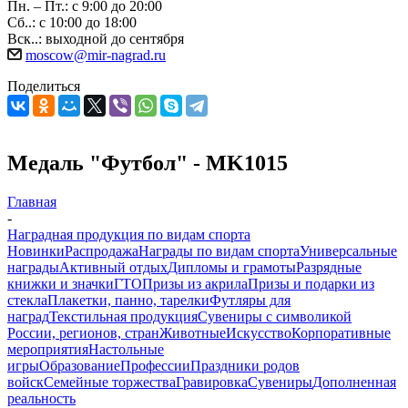
Пн. – Пт.: с 9:00 до 20:00
Сб..: с 10:00 до 18:00
Вск..: выходной до сентября
moscow@mir-nagrad.ru
Поделиться
Медаль "Футбол" - MK1015
Главная
-
Наградная продукция по видам спорта
Новинки
Распродажа
Награды по видам спорта
Универсальные
награды
Активный отдых
Дипломы и грамоты
Разрядные
книжки и значки
ГТО
Призы из акрила
Призы и подарки из
стекла
Плакетки, панно, тарелки
Футляры для
наград
Текстильная продукция
Сувениры с символикой
России, регионов, стран
Животные
Искусство
Корпоративные
мероприятия
Настольные
игры
Образование
Профессии
Праздники родов
войск
Семейные торжества
Гравировка
Сувениры
Дополненная
реальность