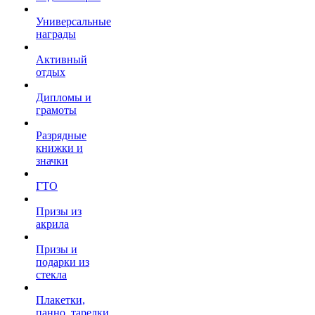
Универсальные
награды
Активный
отдых
Дипломы и
грамоты
Разрядные
книжки и
значки
ГТО
Призы из
акрила
Призы и
подарки из
стекла
Плакетки,
панно, тарелки