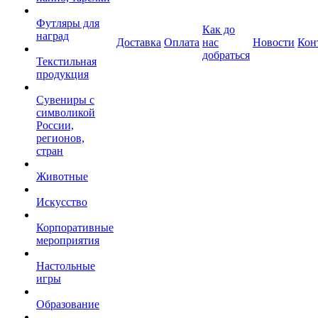
Футляры для
Как до
наград
Доставка
Оплата
нас
Новости
Кон
добраться
Текстильная
продукция
Сувениры с
символикой
России,
регионов,
стран
Животные
Искусство
Корпоративные
мероприятия
Настольные
игры
Образование