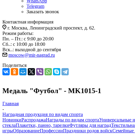
WhatsApp
Telegram
Заказать звонок
Контактная информация
г. Москва, Ленинградский проспект, д. 62.
Режим работы:
Пн. – Пт.: с 9:00 до 20:00
Сб..: с 10:00 до 18:00
Вск..: выходной до сентября
moscow@mir-nagrad.ru
Поделиться
Медаль "Футбол" - MK1015-1
Главная
-
Наградная продукция по видам спорта
Новинки
Распродажа
Награды по видам спорта
Универсальные 
стекла
Плакетки, панно, тарелки
Футляры для наград
Текстильна
игры
Образование
Профессии
Праздники родов войск
Семейные 