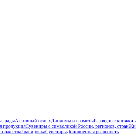
награды
Активный отдых
Дипломы и грамоты
Разрядные книжки и
я продукция
Сувениры с символикой России, регионов, стран
Жи
торжества
Гравировка
Сувениры
Дополненная реальность