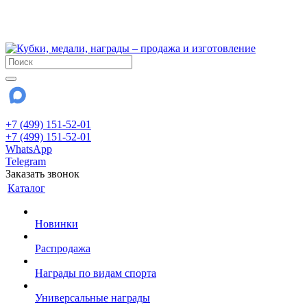
!!! Внимание !!!
28 июля и 3 августа - магазин работает до 18:00
До сентября Воскресенье - выходной день.
+7 (499) 151-52-01
+7 (499) 151-52-01
WhatsApp
Telegram
Заказать звонок
Каталог
Новинки
Распродажа
Награды по видам спорта
Универсальные награды