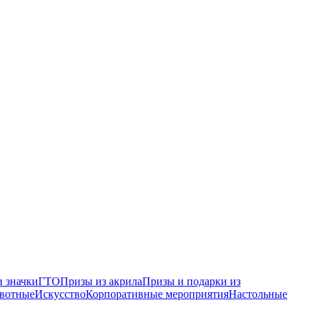
 значки
ГТО
Призы из акрила
Призы и подарки из
вотные
Искусство
Корпоративные мероприятия
Настольные