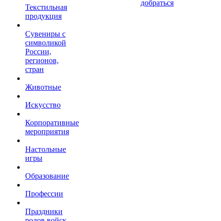
добраться
Текстильная
продукция
Сувениры с
символикой
России,
регионов,
стран
Животные
Искусство
Корпоративные
мероприятия
Настольные
игры
Образование
Профессии
Праздники
родов войск