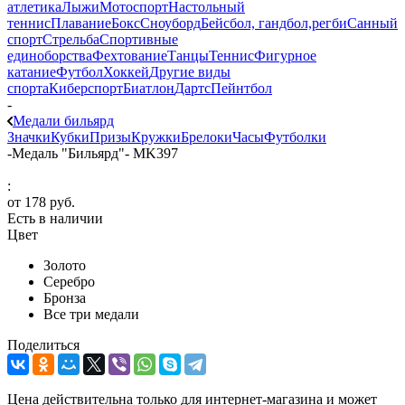
атлетика
Лыжи
Мотоспорт
Настольный
теннис
Плавание
Бокс
Сноуборд
Бейсбол, гандбол,регби
Санный
спорт
Стрельба
Спортивные
единоборства
Фехтование
Танцы
Теннис
Фигурное
катание
Футбол
Хоккей
Другие виды
спорта
Киберспорт
Биатлон
Дартс
Пейнтбол
-
Медали бильярд
Значки
Кубки
Призы
Кружки
Брелоки
Часы
Футболки
-
Медаль "Бильярд"- MK397
:
от
178 руб.
Есть в наличии
Цвет
Золото
Серебро
Бронза
Все три медали
Поделиться
Цена действительна только для интернет-магазина и может