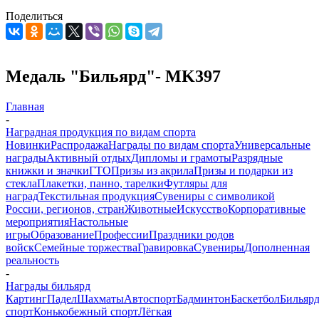
Поделиться
Медаль "Бильярд"- MK397
Главная
-
Наградная продукция по видам спорта
Новинки
Распродажа
Награды по видам спорта
Универсальные
награды
Активный отдых
Дипломы и грамоты
Разрядные
книжки и значки
ГТО
Призы из акрила
Призы и подарки из
стекла
Плакетки, панно, тарелки
Футляры для
наград
Текстильная продукция
Сувениры с символикой
России, регионов, стран
Животные
Искусство
Корпоративные
мероприятия
Настольные
игры
Образование
Профессии
Праздники родов
войск
Семейные торжества
Гравировка
Сувениры
Дополненная
реальность
-
Награды бильярд
Картинг
Падел
Шахматы
Автоспорт
Бадминтон
Баскетбол
Бильяр
спорт
Конькобежный спорт
Лёгкая