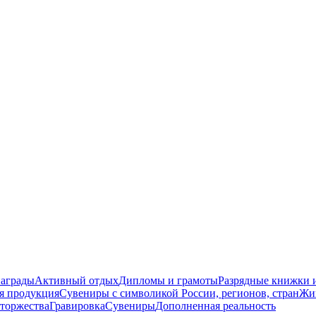
награды
Активный отдых
Дипломы и грамоты
Разрядные книжки и
я продукция
Сувениры с символикой России, регионов, стран
Жи
торжества
Гравировка
Сувениры
Дополненная реальность