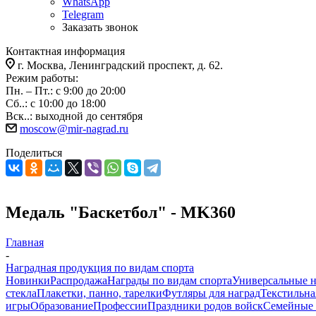
WhatsApp
Telegram
Заказать звонок
Контактная информация
г. Москва, Ленинградский проспект, д. 62.
Режим работы:
Пн. – Пт.: с 9:00 до 20:00
Сб..: с 10:00 до 18:00
Вск..: выходной до сентября
moscow@mir-nagrad.ru
Поделиться
Медаль "Баскетбол" - MK360
Главная
-
Наградная продукция по видам спорта
Новинки
Распродажа
Награды по видам спорта
Универсальные 
стекла
Плакетки, панно, тарелки
Футляры для наград
Текстильна
игры
Образование
Профессии
Праздники родов войск
Семейные 