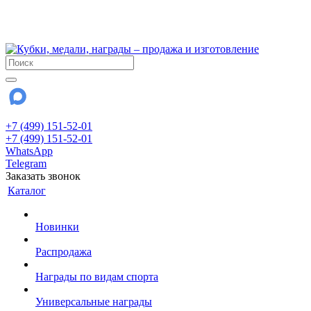
!!! Внимание !!!
28 июля и 3 августа - магазин работает до 18:00
До сентября Воскресенье - выходной день.
+7 (499) 151-52-01
+7 (499) 151-52-01
WhatsApp
Telegram
Заказать звонок
Каталог
Новинки
Распродажа
Награды по видам спорта
Универсальные награды