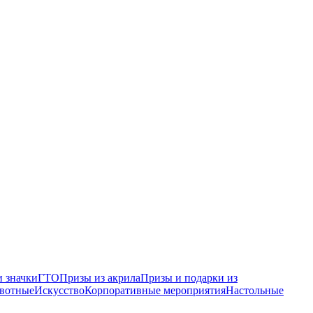
 значки
ГТО
Призы из акрила
Призы и подарки из
вотные
Искусство
Корпоративные мероприятия
Настольные