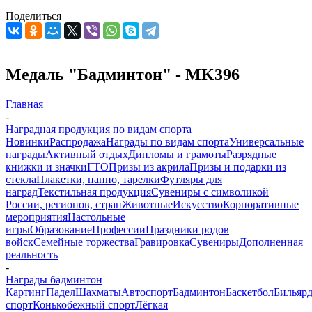
Поделиться
Медаль "Бадминтон" - MK396
Главная
-
Наградная продукция по видам спорта
Новинки
Распродажа
Награды по видам спорта
Универсальные
награды
Активный отдых
Дипломы и грамоты
Разрядные
книжки и значки
ГТО
Призы из акрила
Призы и подарки из
стекла
Плакетки, панно, тарелки
Футляры для
наград
Текстильная продукция
Сувениры с символикой
России, регионов, стран
Животные
Искусство
Корпоративные
мероприятия
Настольные
игры
Образование
Профессии
Праздники родов
войск
Семейные торжества
Гравировка
Сувениры
Дополненная
реальность
-
Награды бадминтон
Картинг
Падел
Шахматы
Автоспорт
Бадминтон
Баскетбол
Бильяр
спорт
Конькобежный спорт
Лёгкая