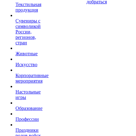
добраться
Текстильная
продукция
Сувениры с
символикой
России,
регионов,
стран
Животные
Искусство
Корпоративные
мероприятия
Настольные
игры
Образование
Профессии
Праздники
родов войск