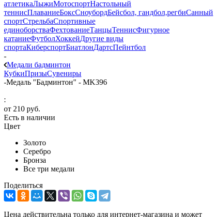
атлетика
Лыжи
Мотоспорт
Настольный
теннис
Плавание
Бокс
Сноуборд
Бейсбол, гандбол,регби
Санный
спорт
Стрельба
Спортивные
единоборства
Фехтование
Танцы
Теннис
Фигурное
катание
Футбол
Хоккей
Другие виды
спорта
Киберспорт
Биатлон
Дартс
Пейнтбол
-
Медали бадминтон
Кубки
Призы
Сувениры
-
Медаль "Бадминтон" - MK396
:
от
210 руб.
Есть в наличии
Цвет
Золото
Серебро
Бронза
Все три медали
Поделиться
Цена действительна только для интернет-магазина и может