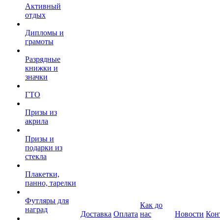
Активный
отдых
Дипломы и
грамоты
Разрядные
книжки и
значки
ГТО
Призы из
акрила
Призы и
подарки из
стекла
Плакетки,
панно, тарелки
Футляры для
Как до
наград
Доставка
Оплата
нас
Новости
Кон