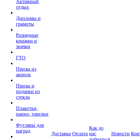
Активный
отдых
Дипломы и
грамоты
Разрядные
книжки и
значки
ГТО
Призы из
акрила
Призы и
подарки из
стекла
Плакетки,
панно, тарелки
Футляры для
Как до
наград
Доставка
Оплата
нас
Новости
Кон
добраться