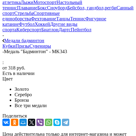
атлетика
Лыжи
Мотоспорт
Настольный
теннис
Плавание
Бокс
Сноуборд
Бейсбол, гандбол,регби
Санный
спорт
Стрельба
Спортивные
единоборства
Фехтование
Танцы
Теннис
Фигурное
катание
Футбол
Хоккей
Другие виды
спорта
Киберспорт
Биатлон
Дартс
Пейнтбол
-
Медали бадминтон
Кубки
Призы
Сувениры
-
Медаль "Бадминтон" - MK343
:
от
318 руб.
Есть в наличии
Цвет
Золото
Серебро
Бронза
Все три медали
Поделиться
Цена действительна только для интернет-магазина и может