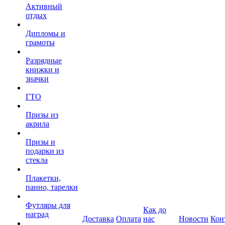
Активный
отдых
Дипломы и
грамоты
Разрядные
книжки и
значки
ГТО
Призы из
акрила
Призы и
подарки из
стекла
Плакетки,
панно, тарелки
Футляры для
Как до
наград
Доставка
Оплата
нас
Новости
Кон