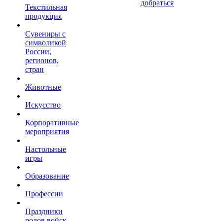
добраться
Текстильная
продукция
Сувениры с
символикой
России,
регионов,
стран
Животные
Искусство
Корпоративные
мероприятия
Настольные
игры
Образование
Профессии
Праздники
родов войск