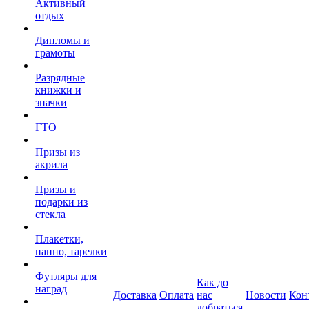
Активный
отдых
Дипломы и
грамоты
Разрядные
книжки и
значки
ГТО
Призы из
акрила
Призы и
подарки из
стекла
Плакетки,
панно, тарелки
Футляры для
Как до
наград
Доставка
Оплата
нас
Новости
Кон
добраться