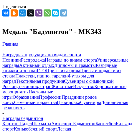
Поделиться
Медаль "Бадминтон" - MK343
Главная
-
Наградная продукция по видам спорта
Новинки
Распродажа
Награды по видам спорта
Универсальные
награды
Активный отдых
Дипломы и грамоты
Разрядные
книжки и значки
ГТО
Призы из акрила
Призы и подарки из
стекла
Плакетки, панно, тарелки
Футляры для
наград
Текстильная продукция
Сувениры с символикой
России, регионов, стран
Животные
Искусство
Корпоративные
мероприятия
Настольные
игры
Образование
Профессии
Праздники родов
войск
Семейные торжества
Гравировка
Сувениры
Дополненная
реальность
-
Награды бадминтон
Картинг
Падел
Шахматы
Автоспорт
Бадминтон
Баскетбол
Бильяр
спорт
Конькобежный спорт
Лёгкая