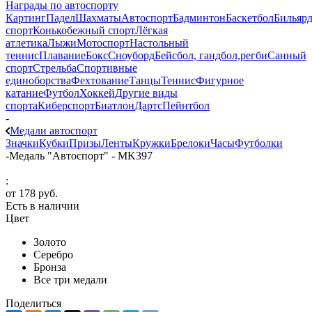
Награды по автоспорту
Картинг
Падел
Шахматы
Автоспорт
Бадминтон
Баскетбол
Бильяр
спорт
Конькобежный спорт
Лёгкая
атлетика
Лыжи
Мотоспорт
Настольный
теннис
Плавание
Бокс
Сноуборд
Бейсбол, гандбол,регби
Санный
спорт
Стрельба
Спортивные
единоборства
Фехтование
Танцы
Теннис
Фигурное
катание
Футбол
Хоккей
Другие виды
спорта
Киберспорт
Биатлон
Дартс
Пейнтбол
-
Медали автоспорт
Значки
Кубки
Призы
Ленты
Кружки
Брелоки
Часы
Футболки
-
Медаль "Автоспорт" - MK397
:
от
178 руб.
Есть в наличии
Цвет
Золото
Серебро
Бронза
Все три медали
Поделиться