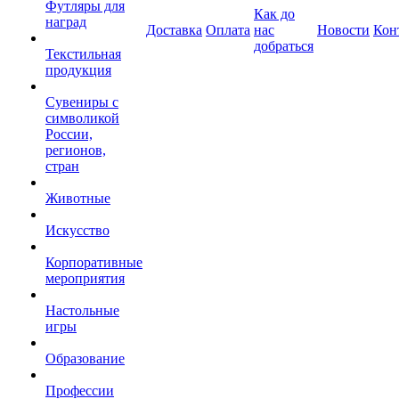
Футляры для
Как до
наград
Доставка
Оплата
нас
Новости
Кон
добраться
Текстильная
продукция
Сувениры с
символикой
России,
регионов,
стран
Животные
Искусство
Корпоративные
мероприятия
Настольные
игры
Образование
Профессии