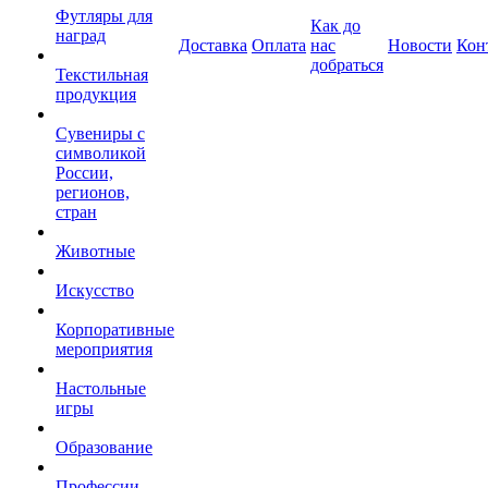
Футляры для
Как до
наград
Доставка
Оплата
нас
Новости
Кон
добраться
Текстильная
продукция
Сувениры с
символикой
России,
регионов,
стран
Животные
Искусство
Корпоративные
мероприятия
Настольные
игры
Образование
Профессии