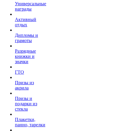
Универсальные
награды
Активный
отдых
Дипломы и
грамоты
Разрядные
книжки и
значки
ГТО
Призы из
акрила
Призы и
подарки из
стекла
Плакетки,
панно, тарелки