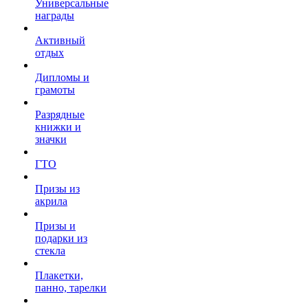
Универсальные
награды
Активный
отдых
Дипломы и
грамоты
Разрядные
книжки и
значки
ГТО
Призы из
акрила
Призы и
подарки из
стекла
Плакетки,
панно, тарелки