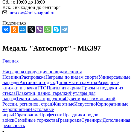
Сб..: с 10:00 до 18:00
Вск..: выходной до сентября
moscow@mir-nagrad.ru
Поделиться
Медаль "Автоспорт" - MK397
Главная
-
Наградная продукция по видам спорта
Новинки
Распродажа
Награды по видам спорта
Универсальные
награды
Активный отдых
Дипломы и грамоты
Разрядные
книжки и значки
ГТО
Призы из акрила
Призы и подарки из
стекла
Плакетки, панно, тарелки
Футляры для
наград
Текстильная продукция
Сувениры с символикой
России, регионов, стран
Животные
Искусство
Корпоративные
мероприятия
Настольные
игры
Образование
Профессии
Праздники родов
войск
Семейные торжества
Гравировка
Сувениры
Дополненная
реальность
-