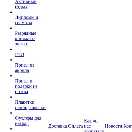
Активный
отдых
Дипломы и
грамоты
Разрядные
книжки и
значки
ГТО
Призы из
акрила
Призы и
подарки из
стекла
Плакетки,
панно, тарелки
Футляры для
Как до
наград
Доставка
Оплата
нас
Новости
Кон
добраться