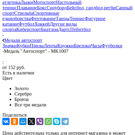
атлетика
Лыжи
Мотоспорт
Настольный
теннис
Плавание
Бокс
Сноуборд
Бейсбол, гандбол,регби
Санный
спорт
Стрельба
Спортивные
единоборства
Фехтование
Танцы
Теннис
Фигурное
катание
Футбол
Хоккей
Другие виды
спорта
Киберспорт
Биатлон
Дартс
Пейнтбол
-
Медали автоспорт
Значки
Кубки
Призы
Ленты
Кружки
Брелоки
Часы
Футболки
-
Медаль "Автоспорт" - MK1007
:
от
152 руб.
Есть в наличии
Цвет
Золото
Серебро
Бронза
Все три медали
Поделиться
Цена действительна только для интернет-магазина и может