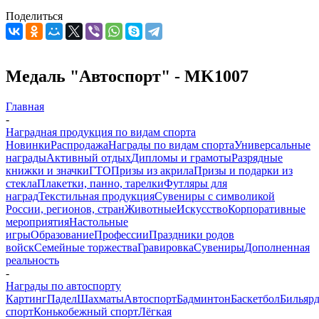
Поделиться
Медаль "Автоспорт" - MK1007
Главная
-
Наградная продукция по видам спорта
Новинки
Распродажа
Награды по видам спорта
Универсальные
награды
Активный отдых
Дипломы и грамоты
Разрядные
книжки и значки
ГТО
Призы из акрила
Призы и подарки из
стекла
Плакетки, панно, тарелки
Футляры для
наград
Текстильная продукция
Сувениры с символикой
России, регионов, стран
Животные
Искусство
Корпоративные
мероприятия
Настольные
игры
Образование
Профессии
Праздники родов
войск
Семейные торжества
Гравировка
Сувениры
Дополненная
реальность
-
Награды по автоспорту
Картинг
Падел
Шахматы
Автоспорт
Бадминтон
Баскетбол
Бильяр
спорт
Конькобежный спорт
Лёгкая