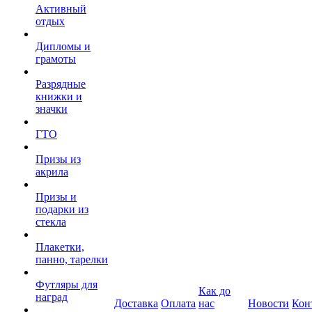
Активный
отдых
Дипломы и
грамоты
Разрядные
книжки и
значки
ГТО
Призы из
акрила
Призы и
подарки из
стекла
Плакетки,
панно, тарелки
Футляры для
Как до
наград
Доставка
Оплата
нас
Новости
Кон