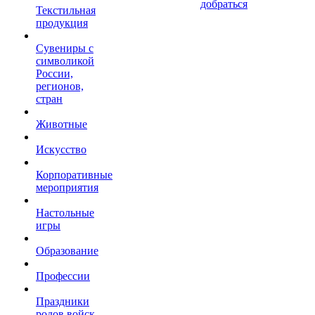
добраться
Текстильная
продукция
Сувениры с
символикой
России,
регионов,
стран
Животные
Искусство
Корпоративные
мероприятия
Настольные
игры
Образование
Профессии
Праздники
родов войск