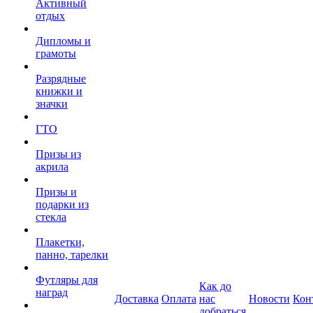
Активный
отдых
Дипломы и
грамоты
Разрядные
книжки и
значки
ГТО
Призы из
акрила
Призы и
подарки из
стекла
Плакетки,
панно, тарелки
Футляры для
Как до
наград
Доставка
Оплата
нас
Новости
Кон
добраться