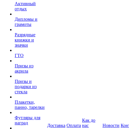
Активный
отдых
Дипломы и
грамоты
Разрядные
книжки и
значки
ГТО
Призы из
акрила
Призы и
подарки из
стекла
Плакетки,
панно, тарелки
Футляры для
Как до
наград
Доставка
Оплата
нас
Новости
Кон