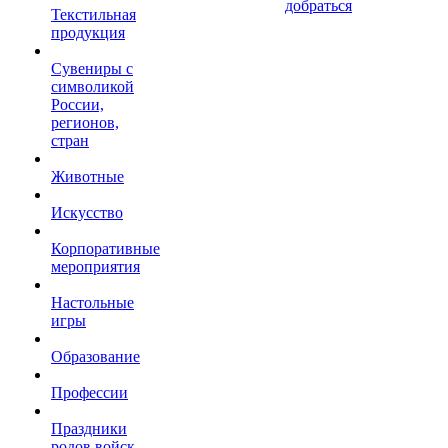
добраться
Текстильная
продукция
Сувениры с
символикой
России,
регионов,
стран
Животные
Искусство
Корпоративные
мероприятия
Настольные
игры
Образование
Профессии
Праздники
родов войск