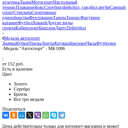
атлетика
Лыжи
Мотоспорт
Настольный
теннис
Плавание
Бокс
Сноуборд
Бейсбол, гандбол,регби
Санный
спорт
Стрельба
Спортивные
единоборства
Фехтование
Танцы
Теннис
Фигурное
катание
Футбол
Хоккей
Другие виды
спорта
Киберспорт
Биатлон
Дартс
Пейнтбол
-
Медали автоспорт
Значки
Кубки
Призы
Ленты
Кружки
Брелоки
Часы
Футболки
-
Медаль "Автоспорт" - MK1006
:
от
152 руб.
Есть в наличии
Цвет
Золото
Серебро
Бронза
Все три медали
Поделиться
Цена действительна только для интернет-магазина и может