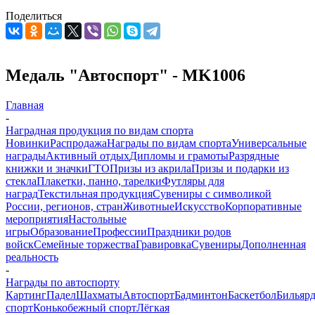
Поделиться
Медаль "Автоспорт" - MK1006
Главная
-
Наградная продукция по видам спорта
Новинки
Распродажа
Награды по видам спорта
Универсальные
награды
Активный отдых
Дипломы и грамоты
Разрядные
книжки и значки
ГТО
Призы из акрила
Призы и подарки из
стекла
Плакетки, панно, тарелки
Футляры для
наград
Текстильная продукция
Сувениры с символикой
России, регионов, стран
Животные
Искусство
Корпоративные
мероприятия
Настольные
игры
Образование
Профессии
Праздники родов
войск
Семейные торжества
Гравировка
Сувениры
Дополненная
реальность
-
Награды по автоспорту
Картинг
Падел
Шахматы
Автоспорт
Бадминтон
Баскетбол
Бильяр
спорт
Конькобежный спорт
Лёгкая