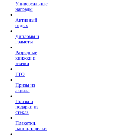
Универсальные
награды
Активный
отдых
Дипломы и
грамоты
Разрядные
книжки и
значки
ГТО
Призы из
акрила
Призы и
подарки из
стекла
Плакетки,
панно, тарелки