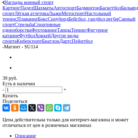
Награды конный спорт
Картинг
Падел
Шахматы
Автоспорт
Бадминтон
Баскетбол
Бильяр
спорт
Лёгкая атлетика
Лыжи
Мотоспорт
Настольный
теннис
Плавание
Бокс
Сноуборд
Бейсбол, гандбол,регби
Санный
спорт
Стрельба
Спортивные
единоборства
Фехтование
Танцы
Теннис
Фигурное
катание
Футбол
Хоккей
Другие виды
спорта
Киберспорт
Биатлон
Дартс
Пейнтбол
-
Магнит - SU114
39
руб.
Есть в наличии
-
+
Купить
Поделиться
Цена действительна только для интернет-магазина и может
отличаться от цен в розничных магазинах
Описание