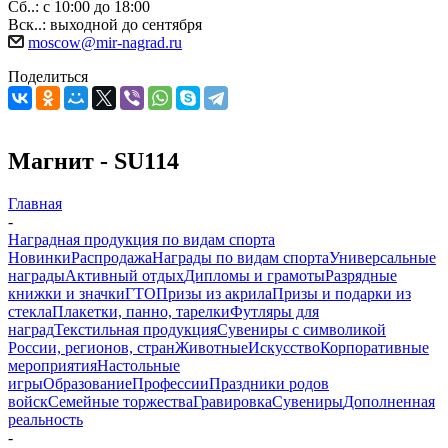
Сб..: с 10:00 до 18:00
Вск..: выходной до сентября
moscow@mir-nagrad.ru
Поделиться
Магнит - SU114
Главная
-
Наградная продукция по видам спорта
Новинки
Распродажа
Награды по видам спорта
Универсальные
награды
Активный отдых
Дипломы и грамоты
Разрядные
книжки и значки
ГТО
Призы из акрила
Призы и подарки из
стекла
Плакетки, панно, тарелки
Футляры для
наград
Текстильная продукция
Сувениры с символикой
России, регионов, стран
Животные
Искусство
Корпоративные
мероприятия
Настольные
игры
Образование
Профессии
Праздники родов
войск
Семейные торжества
Гравировка
Сувениры
Дополненная
реальность
-