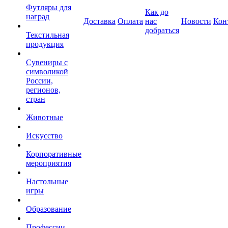
Футляры для
Как до
наград
Доставка
Оплата
нас
Новости
Кон
добраться
Текстильная
продукция
Сувениры с
символикой
России,
регионов,
стран
Животные
Искусство
Корпоративные
мероприятия
Настольные
игры
Образование
Профессии