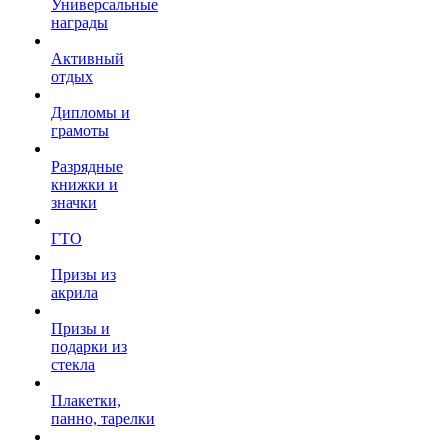
Универсальные
награды
Активный
отдых
Дипломы и
грамоты
Разрядные
книжки и
значки
ГТО
Призы из
акрила
Призы и
подарки из
стекла
Плакетки,
панно, тарелки