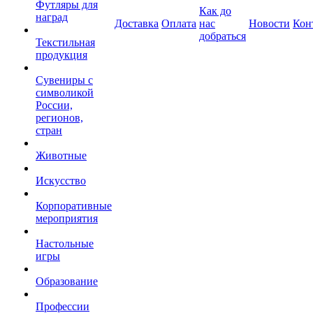
Футляры для
Как до
наград
Доставка
Оплата
нас
Новости
Кон
добраться
Текстильная
продукция
Сувениры с
символикой
России,
регионов,
стран
Животные
Искусство
Корпоративные
мероприятия
Настольные
игры
Образование
Профессии