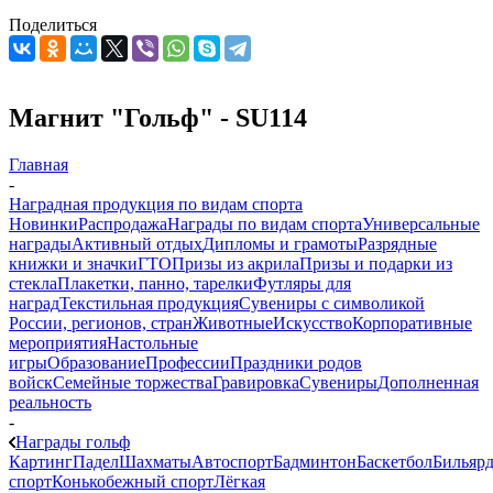
Поделиться
Магнит "Гольф" - SU114
Главная
-
Наградная продукция по видам спорта
Новинки
Распродажа
Награды по видам спорта
Универсальные
награды
Активный отдых
Дипломы и грамоты
Разрядные
книжки и значки
ГТО
Призы из акрила
Призы и подарки из
стекла
Плакетки, панно, тарелки
Футляры для
наград
Текстильная продукция
Сувениры с символикой
России, регионов, стран
Животные
Искусство
Корпоративные
мероприятия
Настольные
игры
Образование
Профессии
Праздники родов
войск
Семейные торжества
Гравировка
Сувениры
Дополненная
реальность
-
Награды гольф
Картинг
Падел
Шахматы
Автоспорт
Бадминтон
Баскетбол
Бильяр
спорт
Конькобежный спорт
Лёгкая