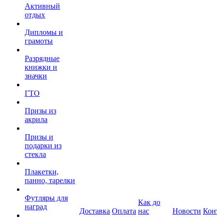
Активный
отдых
Дипломы и
грамоты
Разрядные
книжки и
значки
ГТО
Призы из
акрила
Призы и
подарки из
стекла
Плакетки,
панно, тарелки
Футляры для
Как до
наград
Доставка
Оплата
нас
Новости
Кон