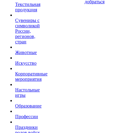
добраться
Текстильная
продукция
Сувениры с
символикой
России,
регионов,
стран
Животные
Искусство
Корпоративные
мероприятия
Настольные
игры
Образование
Профессии
Праздники
родов войск