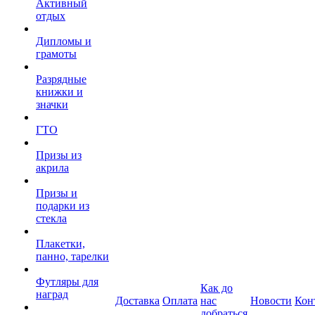
Активный
отдых
Дипломы и
грамоты
Разрядные
книжки и
значки
ГТО
Призы из
акрила
Призы и
подарки из
стекла
Плакетки,
панно, тарелки
Футляры для
Как до
наград
Доставка
Оплата
нас
Новости
Кон
добраться