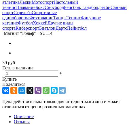
атлетика
Лыжи
Мотоспорт
Настольный
теннис
Плавание
Бокс
Сноуборд
Бейсбол, гандбол,регби
Санный
спорт
Стрельба
Спортивные
единоборства
Фехтование
Танцы
Теннис
Фигурное
катание
Футбол
Хоккей
Другие виды
спорта
Киберспорт
Биатлон
Дартс
Пейнтбол
-
Магнит "Гольф" - SU114
39
руб.
Есть в наличии
-
+
Купить
Поделиться
Цена действительна только для интернет-магазина и может
отличаться от цен в розничных магазинах
Описание
Отзывы