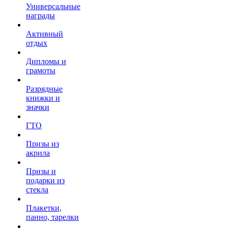
Универсальные
награды
Активный
отдых
Дипломы и
грамоты
Разрядные
книжки и
значки
ГТО
Призы из
акрила
Призы и
подарки из
стекла
Плакетки,
панно, тарелки