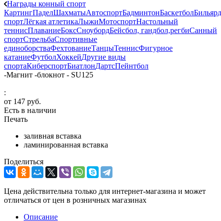
Награды конный спорт
Картинг
Падел
Шахматы
Автоспорт
Бадминтон
Баскетбол
Бильяр
спорт
Лёгкая атлетика
Лыжи
Мотоспорт
Настольный
теннис
Плавание
Бокс
Сноуборд
Бейсбол, гандбол,регби
Санный
спорт
Стрельба
Спортивные
единоборства
Фехтование
Танцы
Теннис
Фигурное
катание
Футбол
Хоккей
Другие виды
спорта
Киберспорт
Биатлон
Дартс
Пейнтбол
-
Магнит -блокнот - SU125
:
от
147 руб.
Есть в наличии
Печать
заливная вставка
ламинированная вставка
Поделиться
Цена действительна только для интернет-магазина и может
отличаться от цен в розничных магазинах
Описание