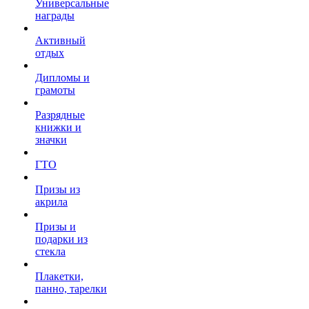
Универсальные
награды
Активный
отдых
Дипломы и
грамоты
Разрядные
книжки и
значки
ГТО
Призы из
акрила
Призы и
подарки из
стекла
Плакетки,
панно, тарелки