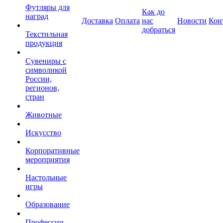
Футляры для
Как до
наград
Доставка
Оплата
нас
Новости
Кон
добраться
Текстильная
продукция
Сувениры с
символикой
России,
регионов,
стран
Животные
Искусство
Корпоративные
мероприятия
Настольные
игры
Образование
Профессии