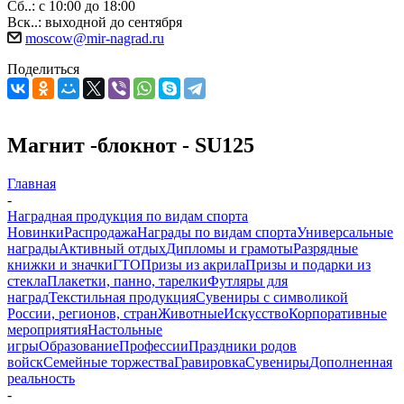
Сб..: с 10:00 до 18:00
Вск..: выходной до сентября
moscow@mir-nagrad.ru
Поделиться
Магнит -блокнот - SU125
Главная
-
Наградная продукция по видам спорта
Новинки
Распродажа
Награды по видам спорта
Универсальные
награды
Активный отдых
Дипломы и грамоты
Разрядные
книжки и значки
ГТО
Призы из акрила
Призы и подарки из
стекла
Плакетки, панно, тарелки
Футляры для
наград
Текстильная продукция
Сувениры с символикой
России, регионов, стран
Животные
Искусство
Корпоративные
мероприятия
Настольные
игры
Образование
Профессии
Праздники родов
войск
Семейные торжества
Гравировка
Сувениры
Дополненная
реальность
-