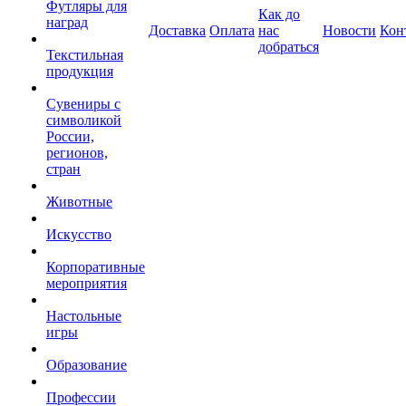
Футляры для
Как до
наград
Доставка
Оплата
нас
Новости
Кон
добраться
Текстильная
продукция
Сувениры с
символикой
России,
регионов,
стран
Животные
Искусство
Корпоративные
мероприятия
Настольные
игры
Образование
Профессии