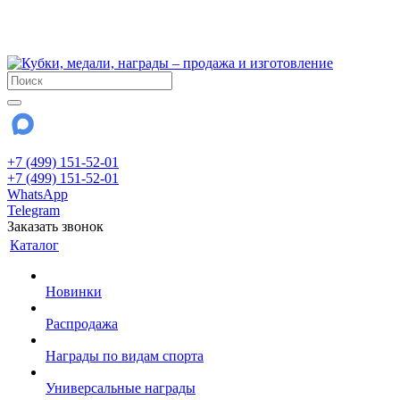
!!! Внимание !!!
28 июля и 3 августа - магазин работает до 18:00
До сентября Воскресенье - выходной день.
+7 (499) 151-52-01
+7 (499) 151-52-01
WhatsApp
Telegram
Заказать звонок
Каталог
Новинки
Распродажа
Награды по видам спорта
Универсальные награды