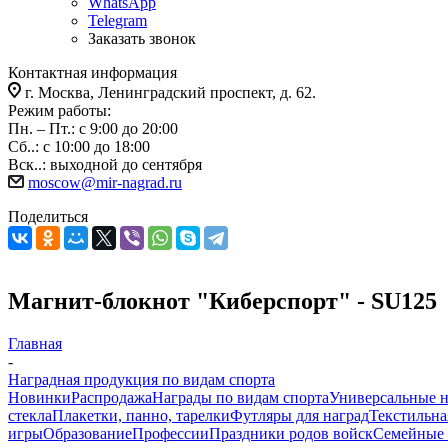
WhatsApp
Telegram
Заказать звонок
Контактная информация
г. Москва, Ленинградский проспект, д. 62.
Режим работы:
Пн. – Пт.: с 9:00 до 20:00
Сб..: с 10:00 до 18:00
Вск..: выходной до сентября
moscow@mir-nagrad.ru
Поделиться
Магнит-блокнот "Киберспорт" - SU125
Главная
-
Наградная продукция по видам спорта
Новинки
Распродажа
Награды по видам спорта
Универсальные 
стекла
Плакетки, панно, тарелки
Футляры для наград
Текстильна
игры
Образование
Профессии
Праздники родов войск
Семейные 