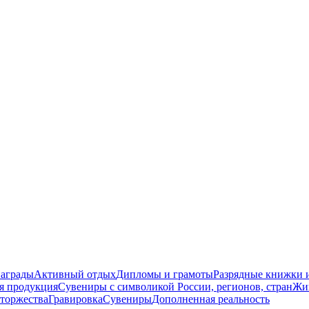
награды
Активный отдых
Дипломы и грамоты
Разрядные книжки и
я продукция
Сувениры с символикой России, регионов, стран
Жи
торжества
Гравировка
Сувениры
Дополненная реальность