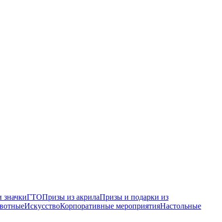
 значки
ГТО
Призы из акрила
Призы и подарки из
вотные
Искусство
Корпоративные мероприятия
Настольные