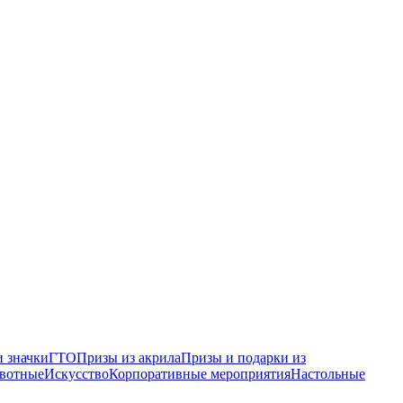
 значки
ГТО
Призы из акрила
Призы и подарки из
вотные
Искусство
Корпоративные мероприятия
Настольные