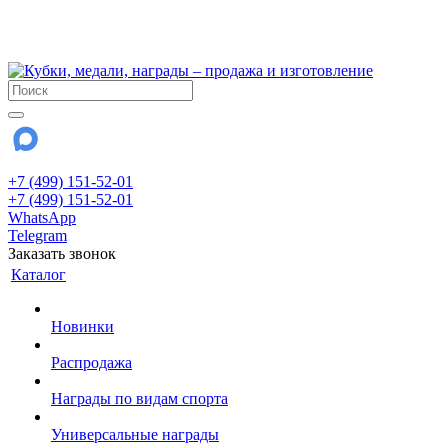
!!! Внимание !!!
28 июля и 3 августа - магазин работает до 18:00
До сентября Воскресенье - выходной день.
+7 (499) 151-52-01
+7 (499) 151-52-01
WhatsApp
Telegram
Заказать звонок
Каталог
Новинки
Распродажа
Награды по видам спорта
Универсальные награды