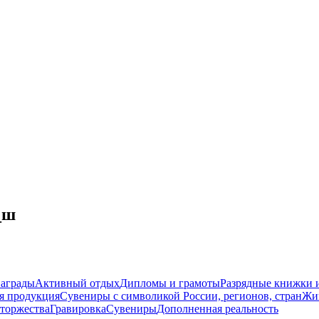
_ш
награды
Активный отдых
Дипломы и грамоты
Разрядные книжки и
я продукция
Сувениры с символикой России, регионов, стран
Жи
торжества
Гравировка
Сувениры
Дополненная реальность