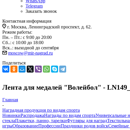
WhatsApp
Telegram
Заказать звонок
Контактная информация
г. Москва, Ленинградский проспект, д. 62.
Режим работы:
Пн. – Пт.: с 9:00 до 20:00
Сб..: с 10:00 до 18:00
Вск..: выходной до сентября
moscow@mir-nagrad.ru
Поделиться
Лента для медалей "Волейбол" - LN149
Главная
-
Наградная продукция по видам спорта
Новинки
Распродажа
Награды по видам спорта
Универсальные 
стекла
Плакетки, панно, тарелки
Футляры для наград
Текстильна
игры
Образование
Профессии
Праздники родов войск
Семейные 