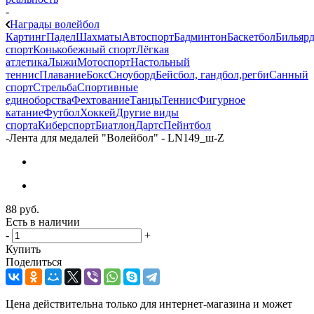
-
Награды волейбол
Картинг
Падел
Шахматы
Автоспорт
Бадминтон
Баскетбол
Бильяр
спорт
Конькобежный спорт
Лёгкая
атлетика
Лыжи
Мотоспорт
Настольный
теннис
Плавание
Бокс
Сноуборд
Бейсбол, гандбол,регби
Санный
спорт
Стрельба
Спортивные
единоборства
Фехтование
Танцы
Теннис
Фигурное
катание
Футбол
Хоккей
Другие виды
спорта
Киберспорт
Биатлон
Дартс
Пейнтбол
-
Лента для медалей "Волейбол" - LN149_ш-Z
88
руб.
Есть в наличии
-
+
Купить
Поделиться
Цена действительна только для интернет-магазина и может