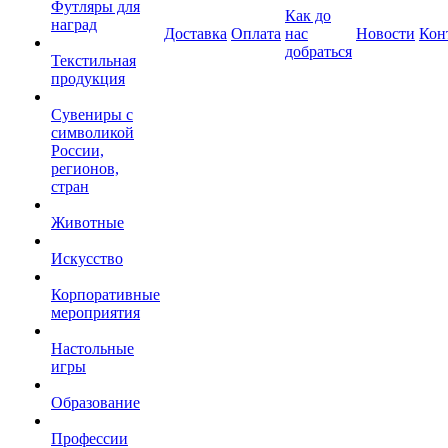
Футляры для
Как до
наград
Доставка
Оплата
нас
Новости
Кон
добраться
Текстильная
продукция
Сувениры с
символикой
России,
регионов,
стран
Животные
Искусство
Корпоративные
мероприятия
Настольные
игры
Образование
Профессии