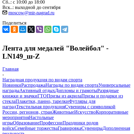
Сб..: с 10:00 до 18:00
Вск..: выходной до сентября
moscow@mir-nagrad.ru
Поделиться
Лента для медалей "Волейбол" -
LN149_ш-Z
Главная
-
Наградная продукция по видам спорта
Новинки
Распродажа
Награды по видам спорта
Универсальные
награды
Активный отдых
Дипломы и грамоты
Разрядные
книжки и значки
ГТО
Призы из акрила
Призы и подарки из
стекла
Плакетки, панно, тарелки
Футляры для
наград
Текстильная продукция
Сувениры с символикой
России, регионов, стран
Животные
Искусство
Корпоративные
мероприятия
Настольные
игры
Образование
Профессии
Праздники родов
войск
Семейные торжества
Гравировка
Сувениры
Дополненная
реальность