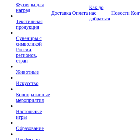
Футляры для
Как до
наград
Доставка
Оплата
нас
Новости
Кон
добраться
Текстильная
продукция
Сувениры с
символикой
России,
регионов,
стран
Животные
Искусство
Корпоративные
мероприятия
Настольные
игры
Образование
Профессии