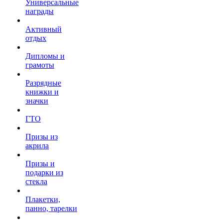
Универсальные
награды
Активный
отдых
Дипломы и
грамоты
Разрядные
книжки и
значки
ГТО
Призы из
акрила
Призы и
подарки из
стекла
Плакетки,
панно, тарелки