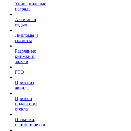
Универсальные
награды
Активный
отдых
Дипломы и
грамоты
Разрядные
книжки и
значки
ГТО
Призы из
акрила
Призы и
подарки из
стекла
Плакетки,
панно, тарелки