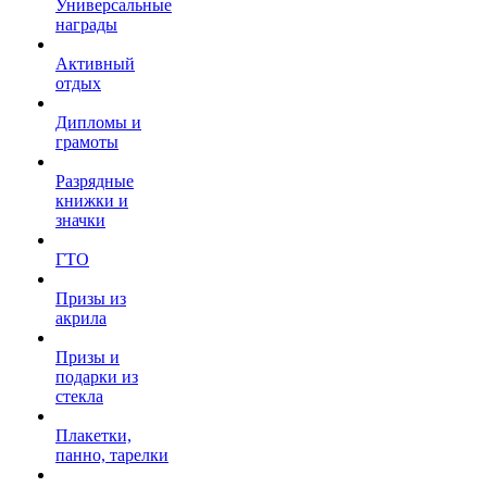
Универсальные
награды
Активный
отдых
Дипломы и
грамоты
Разрядные
книжки и
значки
ГТО
Призы из
акрила
Призы и
подарки из
стекла
Плакетки,
панно, тарелки