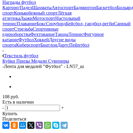
Награды футбол
Картинг
Падел
Шахматы
Автоспорт
Бадминтон
Баскетбол
Бильяр
спорт
Конькобежный спорт
Лёгкая
атлетика
Лыжи
Мотоспорт
Настольный
теннис
Плавание
Бокс
Сноуборд
Бейсбол, гандбол,регби
Санный
спорт
Стрельба
Спортивные
единоборства
Фехтование
Танцы
Теннис
Фигурное
катание
Футбол
Хоккей
Другие виды
спорта
Киберспорт
Биатлон
Дартс
Пейнтбол
-
Текстиль футбол
Кубки
Призы
Медали
Сувениры
-
Лента для медалей "Футбол" - LN57_ш
108
руб.
Есть в наличии
-
+
Купить
Поделиться