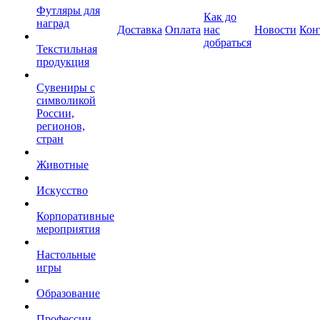
Футляры для
Как до
наград
Доставка
Оплата
нас
Новости
Кон
добраться
Текстильная
продукция
Сувениры с
символикой
России,
регионов,
стран
Животные
Искусство
Корпоративные
мероприятия
Настольные
игры
Образование
Профессии