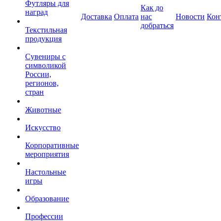
Футляры для
Как до
наград
Доставка
Оплата
нас
Новости
Кон
добраться
Текстильная
продукция
Сувениры с
символикой
России,
регионов,
стран
Животные
Искусство
Корпоративные
мероприятия
Настольные
игры
Образование
Профессии