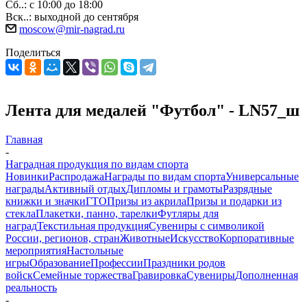
Сб..: с 10:00 до 18:00
Вск..: выходной до сентября
moscow@mir-nagrad.ru
Поделиться
Лента для медалей "Футбол" - LN57_ш
Главная
-
Наградная продукция по видам спорта
Новинки
Распродажа
Награды по видам спорта
Универсальные
награды
Активный отдых
Дипломы и грамоты
Разрядные
книжки и значки
ГТО
Призы из акрила
Призы и подарки из
стекла
Плакетки, панно, тарелки
Футляры для
наград
Текстильная продукция
Сувениры с символикой
России, регионов, стран
Животные
Искусство
Корпоративные
мероприятия
Настольные
игры
Образование
Профессии
Праздники родов
войск
Семейные торжества
Гравировка
Сувениры
Дополненная
реальность
-