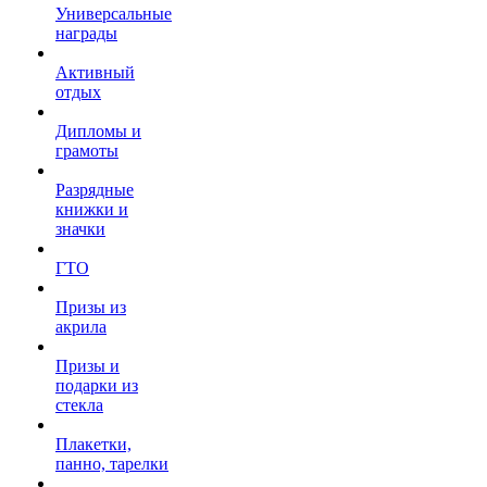
Универсальные
награды
Активный
отдых
Дипломы и
грамоты
Разрядные
книжки и
значки
ГТО
Призы из
акрила
Призы и
подарки из
стекла
Плакетки,
панно, тарелки