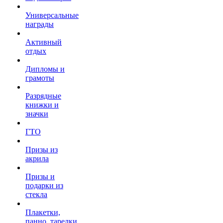
Универсальные
награды
Активный
отдых
Дипломы и
грамоты
Разрядные
книжки и
значки
ГТО
Призы из
акрила
Призы и
подарки из
стекла
Плакетки,
панно, тарелки