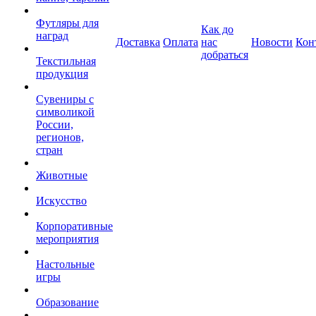
Футляры для
Как до
наград
Доставка
Оплата
нас
Новости
Кон
добраться
Текстильная
продукция
Сувениры с
символикой
России,
регионов,
стран
Животные
Искусство
Корпоративные
мероприятия
Настольные
игры
Образование