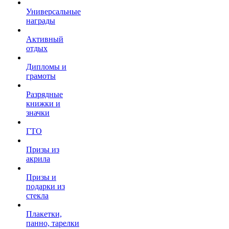
Универсальные
награды
Активный
отдых
Дипломы и
грамоты
Разрядные
книжки и
значки
ГТО
Призы из
акрила
Призы и
подарки из
стекла
Плакетки,
панно, тарелки