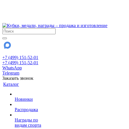
!!! Внимание !!!
6 и 7 августа - магазин работает до 18:00
15 августа - выходной
До сентября Воскресенье - выходной день.
+7 (499) 151-52-01
+7 (499) 151-52-01
WhatsApp
Telegram
Заказать звонок
Каталог
Новинки
Распродажа
Награды по
видам спорта