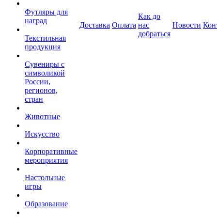
Футляры для
Как до
наград
Доставка
Оплата
нас
Новости
Кон
добраться
Текстильная
продукция
Сувениры с
символикой
России,
регионов,
стран
Животные
Искусство
Корпоративные
мероприятия
Настольные
игры
Образование