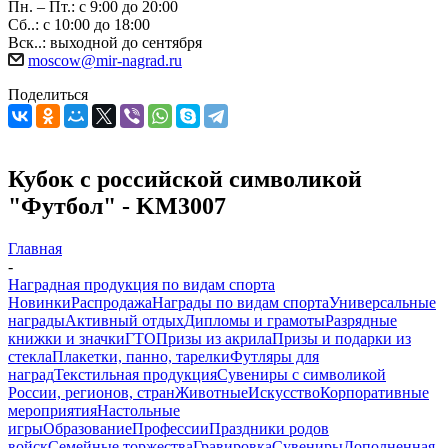
Пн. – Пт.: с 9:00 до 20:00
Сб..: с 10:00 до 18:00
Вск..: выходной до сентября
moscow@mir-nagrad.ru
Поделиться
Кубок с российской символикой
"Футбол" - KM3007
Главная
-
Наградная продукция по видам спорта
Новинки
Распродажа
Награды по видам спорта
Универсальные
награды
Активный отдых
Дипломы и грамоты
Разрядные
книжки и значки
ГТО
Призы из акрила
Призы и подарки из
стекла
Плакетки, панно, тарелки
Футляры для
наград
Текстильная продукция
Сувениры с символикой
России, регионов, стран
Животные
Искусство
Корпоративные
мероприятия
Настольные
игры
Образование
Профессии
Праздники родов
войск
Семейные торжества
Гравировка
Сувениры
Дополненная