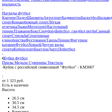
реальность
-
Награды футбол
Картинг
Падел
Шахматы
Автоспорт
Бадминтон
Баскетбол
Бильяр
спорт
Конькобежный спорт
Лёгкая
атлетика
Лыжи
Мотоспорт
Настольный
теннис
Плавание
Бокс
Сноуборд
Бейсбол, гандбол,регби
Санный
спорт
Стрельба
Спортивные
единоборства
Фехтование
Танцы
Теннис
Фигурное
катание
Футбол
Хоккей
Другие виды
спорта
Киберспорт
Биатлон
Дартс
Пейнтбол
-
Кубки футбол
Призы
Медали
Сувениры
Текстиль
-
Кубок с российской символикой "Футбол" - KM3007
:
от
1 323 руб.
Есть в наличии
Высота
26.5 см
30.5 см
34.5 см
Комплект