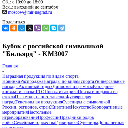
Сб..: с 10:00 до 18:00
Вск..: выходной до сентября
moscow@mir-nagrad.ru
Поделиться
Кубок с российской символикой
"Бильярд" - KM3007
Главная
-
Наградная продукция по видам спорта
Новинки
Распродажа
Награды по видам спорта
Универсальные
награды
Активный отдых
Дипломы и грамоты
Разрядные
книжки и значки
ГТО
Призы из акрила
Призы и подарки из
стекла
Плакетки, панно, тарелки
Футляры для
наград
Текстильная продукция
Сувениры с символикой
России, регионов, стран
Животные
Искусство
Корпоративные
мероприятия
Настольные
игры
Образование
Профессии
Праздники родов
войск
Семейные торжества
Гравировка
Сувениры
Дополненная
реальность