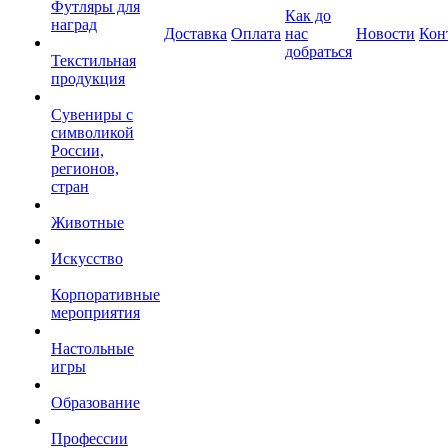
Футляры для
Как до
наград
Доставка
Оплата
нас
Новости
Кон
добраться
Текстильная
продукция
Сувениры с
символикой
России,
регионов,
стран
Животные
Искусство
Корпоративные
мероприятия
Настольные
игры
Образование
Профессии