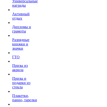
Универсальные
награды
Активный
отдых
Дипломы и
грамоты
Разрядные
книжки и
значки
ГТО
Призы из
акрила
Призы и
подарки из
стекла
Плакетки,
панно, тарелки