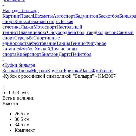
-
Награды бильярд
Картинг
Падел
Шахматы
Автоспорт
Бадминтон
Баскетбол
Бильяр
спорт
Конькобежный спорт
Лёгкая
атлетика
Лыжи
Мотоспорт
Настольный
теннис
Плавание
Бокс
Сноуборд
Бейсбол, гандбол,регби
Санный
спорт
Стрельба
Спортивные
единоборства
Фехтование
Танцы
Теннис
Фигурное
катание
Футбол
Хоккей
Другие виды
спорта
Киберспорт
Биатлон
Дартс
Пейнтбол
-
Кубки бильярд
Значки
Призы
Медали
Кружки
Брелоки
Часы
Футболки
-
Кубок с российской символикой "Бильярд" - KM3007
:
от
1 323 руб.
Есть в наличии
Высота
26.5 см
30.5 см
34.5 см
Комплект