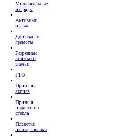
Универсальные
награды
Активный
отдых
Дипломы и
грамоты
Разрядные
книжки и
значки
ГТО
Призы из
акрила
Призы и
подарки из
стекла
Плакетки,
панно, тарелки