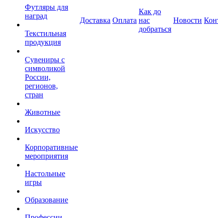
Футляры для
Как до
наград
Доставка
Оплата
нас
Новости
Кон
добраться
Текстильная
продукция
Сувениры с
символикой
России,
регионов,
стран
Животные
Искусство
Корпоративные
мероприятия
Настольные
игры
Образование
Профессии