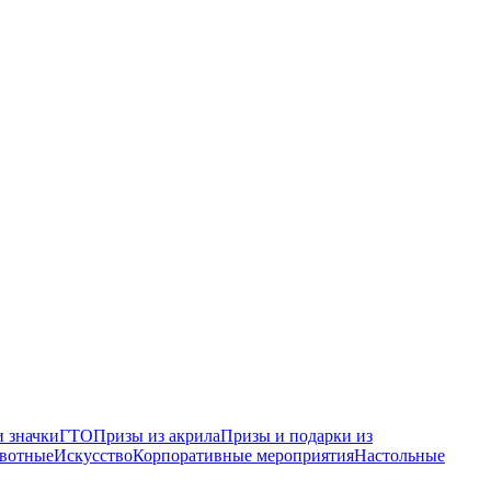
 значки
ГТО
Призы из акрила
Призы и подарки из
вотные
Искусство
Корпоративные мероприятия
Настольные