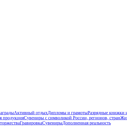
награды
Активный отдых
Дипломы и грамоты
Разрядные книжки и
я продукция
Сувениры с символикой России, регионов, стран
Жи
торжества
Гравировка
Сувениры
Дополненная реальность