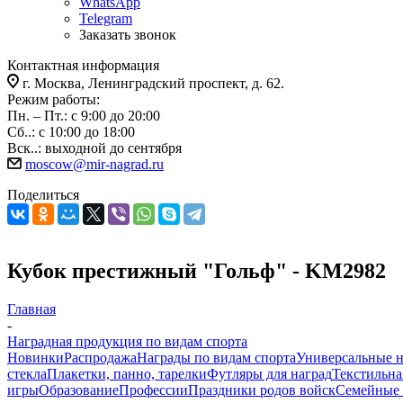
WhatsApp
Telegram
Заказать звонок
Контактная информация
г. Москва, Ленинградский проспект, д. 62.
Режим работы:
Пн. – Пт.: с 9:00 до 20:00
Сб..: с 10:00 до 18:00
Вск..: выходной до сентября
moscow@mir-nagrad.ru
Поделиться
Кубок престижный "Гольф" - KM2982
Главная
-
Наградная продукция по видам спорта
Новинки
Распродажа
Награды по видам спорта
Универсальные 
стекла
Плакетки, панно, тарелки
Футляры для наград
Текстильна
игры
Образование
Профессии
Праздники родов войск
Семейные 