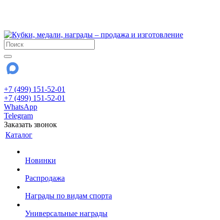
!!! Внимание !!!
28 июля и 3 августа - магазин работает до 18:00
До сентября Воскресенье - выходной день.
+7 (499) 151-52-01
+7 (499) 151-52-01
WhatsApp
Telegram
Заказать звонок
Каталог
Новинки
Распродажа
Награды по видам спорта
Универсальные награды