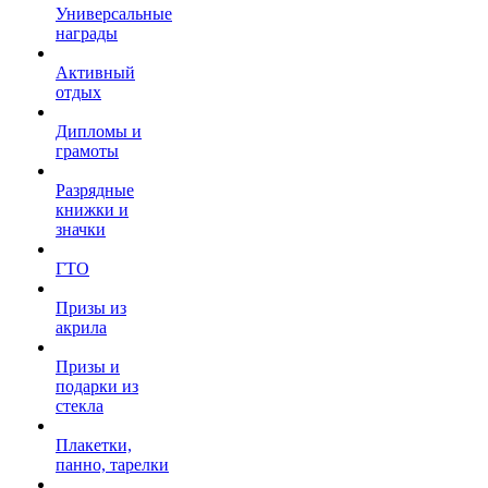
Универсальные
награды
Активный
отдых
Дипломы и
грамоты
Разрядные
книжки и
значки
ГТО
Призы из
акрила
Призы и
подарки из
стекла
Плакетки,
панно, тарелки