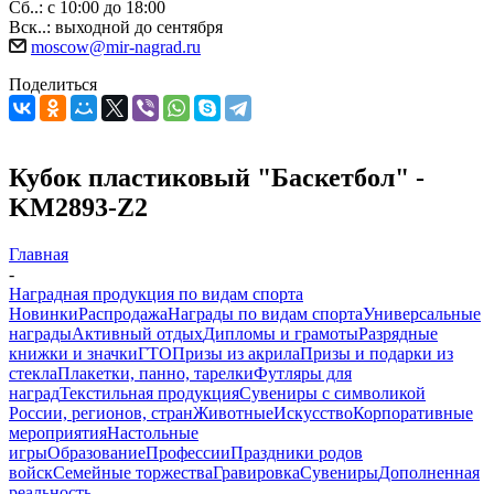
Сб..: с 10:00 до 18:00
Вск..: выходной до сентября
moscow@mir-nagrad.ru
Поделиться
Кубок пластиковый "Баскетбол" -
KM2893-Z2
Главная
-
Наградная продукция по видам спорта
Новинки
Распродажа
Награды по видам спорта
Универсальные
награды
Активный отдых
Дипломы и грамоты
Разрядные
книжки и значки
ГТО
Призы из акрила
Призы и подарки из
стекла
Плакетки, панно, тарелки
Футляры для
наград
Текстильная продукция
Сувениры с символикой
России, регионов, стран
Животные
Искусство
Корпоративные
мероприятия
Настольные
игры
Образование
Профессии
Праздники родов
войск
Семейные торжества
Гравировка
Сувениры
Дополненная
реальность