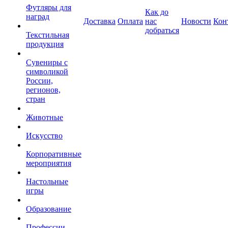
Футляры для
Как до
наград
Доставка
Оплата
нас
Новости
Кон
добраться
Текстильная
продукция
Сувениры с
символикой
России,
регионов,
стран
Животные
Искусство
Корпоративные
мероприятия
Настольные
игры
Образование
Профессии