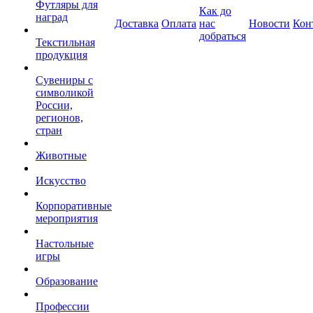
Футляры для
Как до
наград
Доставка
Оплата
нас
Новости
Кон
добраться
Текстильная
продукция
Сувениры с
символикой
России,
регионов,
стран
Животные
Искусство
Корпоративные
мероприятия
Настольные
игры
Образование
Профессии