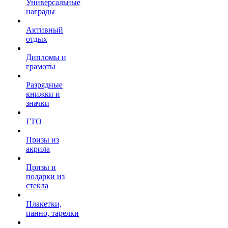
Универсальные
награды
Активный
отдых
Дипломы и
грамоты
Разрядные
книжки и
значки
ГТО
Призы из
акрила
Призы и
подарки из
стекла
Плакетки,
панно, тарелки