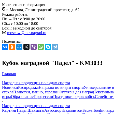
Контактная информация
г. Москва, Ленинградский проспект, д. 62.
Режим работы:
Пн. – Пт.: с 9:00 до 20:00
Сб..: с 10:00 до 18:00
Вск..: выходной до сентября
moscow@mir-nagrad.ru
Поделиться
Кубок наградной "Падел" - KM3033
Главная
-
Наградная продукция по видам спорта
Новинки
Распродажа
Награды по видам спорта
Универсальные 
стекла
Плакетки, панно, тарелки
Футляры для наград
Текстильна
игры
Образование
Профессии
Праздники родов войск
Семейные 
-
Наградная продукция по видам спорта
Картинг
Падел
Шахматы
Автоспорт
Бадминтон
Баскетбол
Бильяр