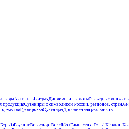
награды
Активный отдых
Дипломы и грамоты
Разрядные книжки и
я продукция
Сувениры с символикой России, регионов, стран
Жи
торжества
Гравировка
Сувениры
Дополненная реальность
д
Борьба
Боулинг
Велоспорт
Волейбол
Гимнастика
Гольф
Кёрлинг
Ко