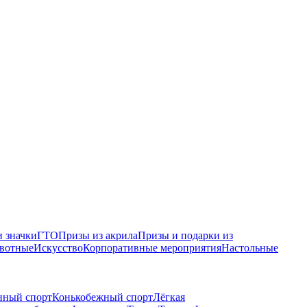
 значки
ГТО
Призы из акрила
Призы и подарки из
вотные
Искусство
Корпоративные мероприятия
Настольные
нный спорт
Конькобежный спорт
Лёгкая