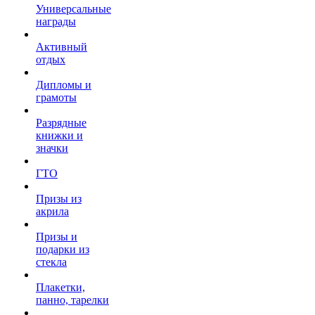
Универсальные
награды
Активный
отдых
Дипломы и
грамоты
Разрядные
книжки и
значки
ГТО
Призы из
акрила
Призы и
подарки из
стекла
Плакетки,
панно, тарелки