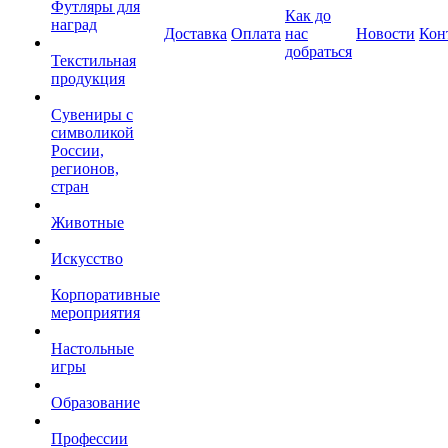
Футляры для
Как до
наград
Доставка
Оплата
нас
Новости
Кон
добраться
Текстильная
продукция
Сувениры с
символикой
России,
регионов,
стран
Животные
Искусство
Корпоративные
мероприятия
Настольные
игры
Образование
Профессии