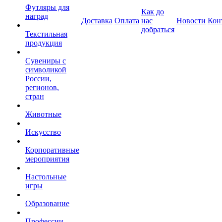
Футляры для
Как до
наград
Доставка
Оплата
нас
Новости
Кон
добраться
Текстильная
продукция
Сувениры с
символикой
России,
регионов,
стран
Животные
Искусство
Корпоративные
мероприятия
Настольные
игры
Образование
Профессии