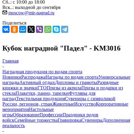
Сб..: с 10:00 до 18:00
Вск..: выходной до сентября
moscow@mir-nagrad.ru
Поделиться
Кубок наградной "Падел" - KM3016
Главная
-
Наградная продукция по видам спорта
Новинки
Распродажа
Награды по видам спорта
Универсальные
награды
Активный отдых
Дипломы и грамоты
Разрядные
книжки и значки
ГТО
Призы из акрила
Призы и подарки из
стекла
Плакетки, панно, тарелки
Футляры для
наград
Текстильная продукция
Сувениры с символикой
России, регионов, стран
Животные
Искусство
Корпоративные
мероприятия
Настольные
игры
Образование
Профессии
Праздники родов
войск
Семейные торжества
Гравировка
Сувениры
Дополненная
реальность
-