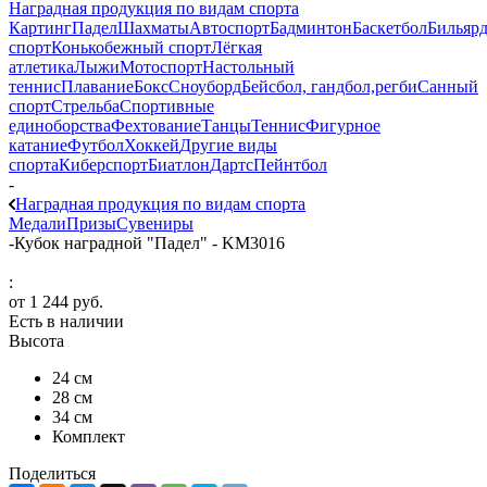
Наградная продукция по видам спорта
Картинг
Падел
Шахматы
Автоспорт
Бадминтон
Баскетбол
Бильяр
спорт
Конькобежный спорт
Лёгкая
атлетика
Лыжи
Мотоспорт
Настольный
теннис
Плавание
Бокс
Сноуборд
Бейсбол, гандбол,регби
Санный
спорт
Стрельба
Спортивные
единоборства
Фехтование
Танцы
Теннис
Фигурное
катание
Футбол
Хоккей
Другие виды
спорта
Киберспорт
Биатлон
Дартс
Пейнтбол
-
Наградная продукция по видам спорта
Медали
Призы
Сувениры
-
Кубок наградной "Падел" - KM3016
:
от
1 244 руб.
Есть в наличии
Высота
24 см
28 см
34 см
Комплект
Поделиться