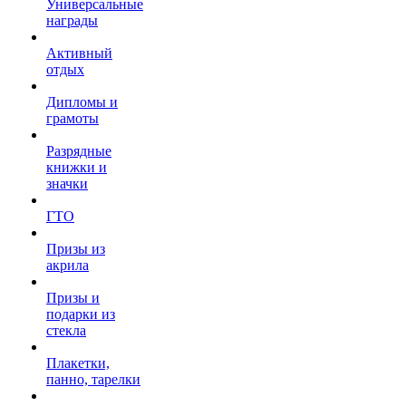
Универсальные
награды
Активный
отдых
Дипломы и
грамоты
Разрядные
книжки и
значки
ГТО
Призы из
акрила
Призы и
подарки из
стекла
Плакетки,
панно, тарелки