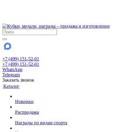
!!! Внимание !!!
6 и 7 августа - магазин работает до 18:00
15 августа - выходной
До сентября Воскресенье - выходной день.
+7 (499) 151-52-01
+7 (499) 151-52-01
WhatsApp
Telegram
Заказать звонок
Каталог
Новинки
Распродажа
Награды по видам спорта