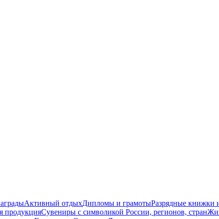
награды
Активный отдых
Дипломы и грамоты
Разрядные книжки и
я продукция
Сувениры с символикой России, регионов, стран
Жи