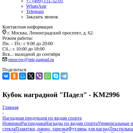
+7 (499) 151-52-01
WhatsApp
Telegram
Заказать звонок
Контактная информация
г. Москва, Ленинградский проспект, д. 62.
Режим работы:
Пн. – Пт.: с 9:00 до 20:00
Сб..: с 10:00 до 18:00
Вск..: выходной до сентября
moscow@mir-nagrad.ru
Поделиться
Кубок наградной "Падел" - KM2996
Главная
-
Наградная продукция по видам спорта
Новинки
Распродажа
Награды по видам спорта
Универсальные 
стекла
Плакетки, панно, тарелки
Футляры для наград
Текстильна