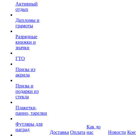
Активный
отдых
Дипломы и
грамоты
Разрядные
книжки и
значки
ГТО
Призы из
акрила
Призы и
подарки из
стекла
Плакетки,
панно, тарелки
Футляры для
Как до
наград
Доставка
Оплата
нас
Новости
Кон