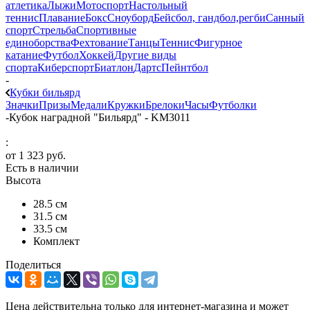
атлетика
Лыжи
Мотоспорт
Настольный
теннис
Плавание
Бокс
Сноуборд
Бейсбол, гандбол,регби
Санный
спорт
Стрельба
Спортивные
единоборства
Фехтование
Танцы
Теннис
Фигурное
катание
Футбол
Хоккей
Другие виды
спорта
Киберспорт
Биатлон
Дартс
Пейнтбол
-
Кубки бильярд
Значки
Призы
Медали
Кружки
Брелоки
Часы
Футболки
-
Кубок наградной "Бильярд" - KM3011
:
от
1 323 руб.
Есть в наличии
Высота
28.5 см
31.5 см
33.5 см
Комплект
Поделиться
Цена действительна только для интернет-магазина и может