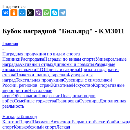
Поделиться
Кубок наградной "Бильярд" - KM3011
Главная
-
Наградная продукция по видам спорта
Новинки
Распродажа
Награды по видам спорта
Универсальные
награды
Активный отдых
Дипломы и грамоты
Разрядные
книжки и значки
ГТО
Призы из акрила
Призы и подарки из
стекла
Плакетки, панно, тарелки
Футляры для
наград
Текстильная продукция
Сувениры с символикой
России, регионов, стран
Животные
Искусство
Корпоративные
мероприятия
Настольные
игры
Образование
Профессии
Праздники родов
войск
Семейные торжества
Гравировка
Сувениры
Дополненная
реальность
-
Награды бильярд
Картинг
Падел
Шахматы
Автоспорт
Бадминтон
Баскетбол
Бильяр
спорт
Конькобежный спорт
Лёгкая