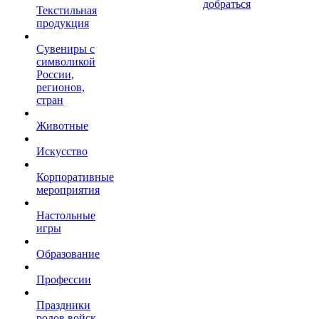
добраться
Текстильная
продукция
Сувениры с
символикой
России,
регионов,
стран
Животные
Искусство
Корпоративные
мероприятия
Настольные
игры
Образование
Профессии
Праздники
родов войск