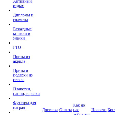
Активный
отдых
Дипломы и
грамоты
Разрядные
книжки и
значки
ГТО
Призы из
акрила
Призы и
подарки из
стекла
Плакетки,
панно, тарелки
Футляры для
Как до
наград
Доставка
Оплата
нас
Новости
Кон
добраться