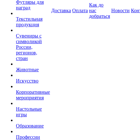
Футляры для
Как до
наград
Доставка
Оплата
нас
Новости
Кон
добраться
Текстильная
продукция
Сувениры с
символикой
России,
регионов,
стран
Животные
Искусство
Корпоративные
мероприятия
Настольные
игры
Образование
Профессии