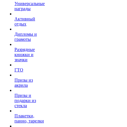
Универсальные
награды
Активный
отдых
Дипломы и
грамоты
Разрядные
книжки и
значки
ГТО
Призы из
акрила
Призы и
подарки из
стекла
Плакетки,
панно, тарелки