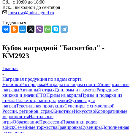
Сб..: с 10:00 до 18:00
Вск..: выходной до сентября
moscow@mir-nagrad.ru
Поделиться
Кубок наградной "Баскетбол" -
KM2923
Главная
-
Наградная продукция по видам спорта
Новинки
Распродажа
Награды по видам спорта
Универсальные
награды
Активный отдых
Дипломы и грамоты
Разрядные
книжки и значки
ГТО
Призы из акрила
Призы и подарки из
стекла
Плакетки, панно, тарелки
Футляры для
наград
Текстильная продукция
Сувениры с символикой
России, регионов, стран
Животные
Искусство
Корпоративные
мероприятия
Настольные
игры
Образование
Профессии
Праздники родов
войск
Семейные торжества
Гравировка
Сувениры
Дополненная
реальность