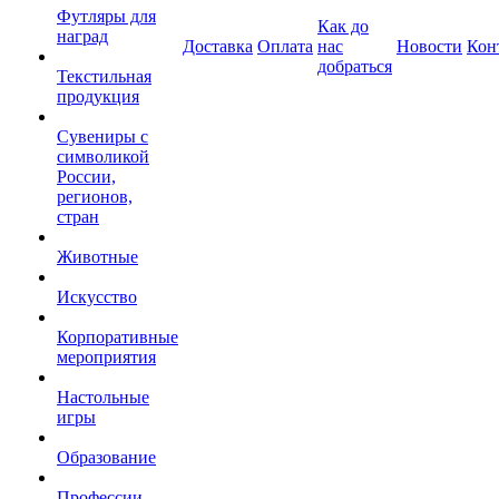
Футляры для
Как до
наград
Доставка
Оплата
нас
Новости
Кон
добраться
Текстильная
продукция
Сувениры с
символикой
России,
регионов,
стран
Животные
Искусство
Корпоративные
мероприятия
Настольные
игры
Образование
Профессии