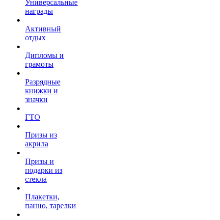
Универсальные
награды
Активный
отдых
Дипломы и
грамоты
Разрядные
книжки и
значки
ГТО
Призы из
акрила
Призы и
подарки из
стекла
Плакетки,
панно, тарелки