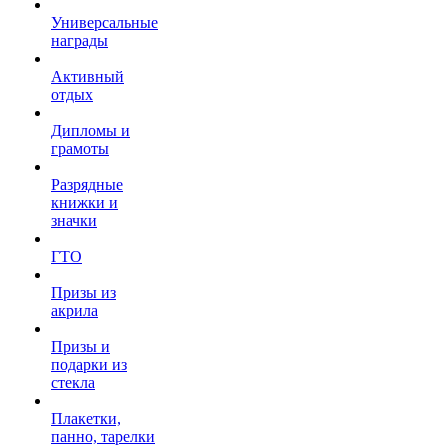
Универсальные
награды
Активный
отдых
Дипломы и
грамоты
Разрядные
книжки и
значки
ГТО
Призы из
акрила
Призы и
подарки из
стекла
Плакетки,
панно, тарелки