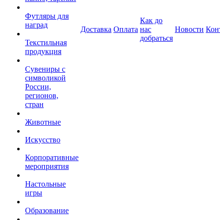
Футляры для
Как до
наград
Доставка
Оплата
нас
Новости
Кон
добраться
Текстильная
продукция
Сувениры с
символикой
России,
регионов,
стран
Животные
Искусство
Корпоративные
мероприятия
Настольные
игры
Образование