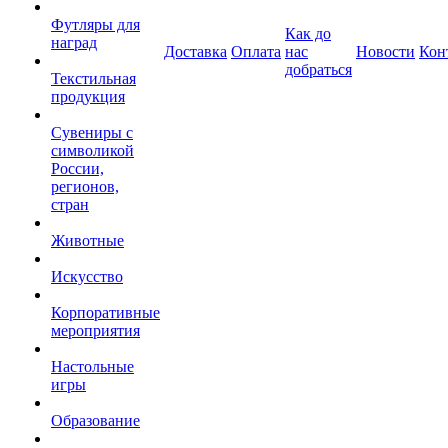
Футляры для
Как до
наград
Доставка
Оплата
нас
Новости
Кон
добраться
Текстильная
продукция
Сувениры с
символикой
России,
регионов,
стран
Животные
Искусство
Корпоративные
мероприятия
Настольные
игры
Образование