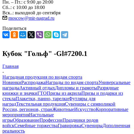
Пн. – Пт.: с 9:00 до 20:00
Сб..: с 10:00 до 18:00
Вск..: выходной до сентября
moscow@mir-nagrad.ru
Поделиться
Кубок "Гольф" -Gl#7200.1
Главная
-
Наградная продукция по видам спорта
Новинки
Распродажа
Награды по видам спорта
Универсальные
награды
Активный отдых
Дипломы и грамоты
Разрядные
книжки и значки
ГТО
Призы из акрила
Призы и подарки из
стекла
Плакетки, панно, тарелки
Футляры для
наград
Текстильная продукция
Сувениры с символикой
России, регионов, стран
Животные
Искусство
Корпоративные
мероприятия
Настольные
игры
Образование
Профессии
Праздники родов
войск
Семейные торжества
Гравировка
Сувениры
Дополненная
реальность