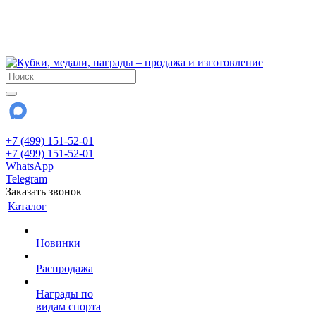
!!! Внимание !!!
6 и 7 августа - магазин работает до 18:00
15 августа - выходной
До сентября Воскресенье - выходной день.
+7 (499) 151-52-01
+7 (499) 151-52-01
WhatsApp
Telegram
Заказать звонок
Каталог
Новинки
Распродажа
Награды по
видам спорта