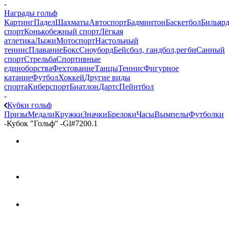
-
Награды гольф
Картинг
Падел
Шахматы
Автоспорт
Бадминтон
Баскетбол
Бильяр
спорт
Конькобежный спорт
Лёгкая
атлетика
Лыжи
Мотоспорт
Настольный
теннис
Плавание
Бокс
Сноуборд
Бейсбол, гандбол,регби
Санный
спорт
Стрельба
Спортивные
единоборства
Фехтование
Танцы
Теннис
Фигурное
катание
Футбол
Хоккей
Другие виды
спорта
Киберспорт
Биатлон
Дартс
Пейнтбол
-
Кубки гольф
Призы
Медали
Кружки
Значки
Брелоки
Часы
Вымпелы
Футболки
-
Кубок "Гольф" -Gl#7200.1