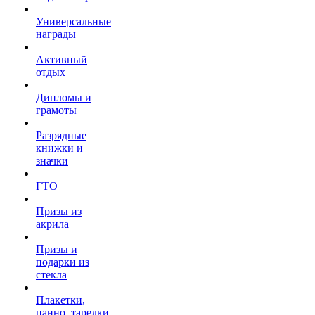
Универсальные
награды
Активный
отдых
Дипломы и
грамоты
Разрядные
книжки и
значки
ГТО
Призы из
акрила
Призы и
подарки из
стекла
Плакетки,
панно, тарелки