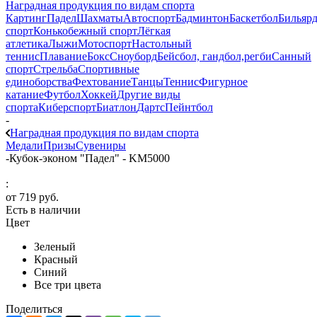
Наградная продукция по видам спорта
Картинг
Падел
Шахматы
Автоспорт
Бадминтон
Баскетбол
Бильяр
спорт
Конькобежный спорт
Лёгкая
атлетика
Лыжи
Мотоспорт
Настольный
теннис
Плавание
Бокс
Сноуборд
Бейсбол, гандбол,регби
Санный
спорт
Стрельба
Спортивные
единоборства
Фехтование
Танцы
Теннис
Фигурное
катание
Футбол
Хоккей
Другие виды
спорта
Киберспорт
Биатлон
Дартс
Пейнтбол
-
Наградная продукция по видам спорта
Медали
Призы
Сувениры
-
Кубок-эконом "Падел" - KM5000
:
от
719 руб.
Есть в наличии
Цвет
Зеленый
Красный
Синий
Все три цвета
Поделиться