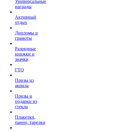
Универсальные
награды
Активный
отдых
Дипломы и
грамоты
Разрядные
книжки и
значки
ГТО
Призы из
акрила
Призы и
подарки из
стекла
Плакетки,
панно, тарелки