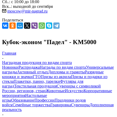
Сб..: с 10:00 до 18:00
Вск..: выходной до сентября
moscow@mir-nagrad.ru
Поделиться
Кубок-эконом "Падел" - KM5000
Главная
-
Наградная продукция по видам спорта
Новинки
Распродажа
Награды по видам спорта
Универсальные
награды
Активный отдых
Дипломы и грамоты
Разрядные
книжки и значки
ГТО
Призы из акрила
Призы и подарки из
стекла
Плакетки, панно, тарелки
Футляры для
наград
Текстильная продукция
Сувениры с символикой
России, регионов, стран
Животные
Искусство
Корпоративные
мероприятия
Настольные
игры
Образование
Профессии
Праздники родов
войск
Семейные торжества
Гравировка
Сувениры
Дополненная
реальность
-