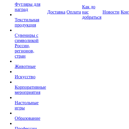
Футляры для
Как до
наград
Доставка
Оплата
нас
Новости
Кон
добраться
Текстильная
продукция
Сувениры с
символикой
России,
регионов,
стран
Животные
Искусство
Корпоративные
мероприятия
Настольные
игры
Образование
Профессии