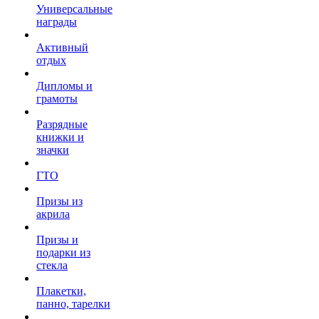
Универсальные
награды
Активный
отдых
Дипломы и
грамоты
Разрядные
книжки и
значки
ГТО
Призы из
акрила
Призы и
подарки из
стекла
Плакетки,
панно, тарелки