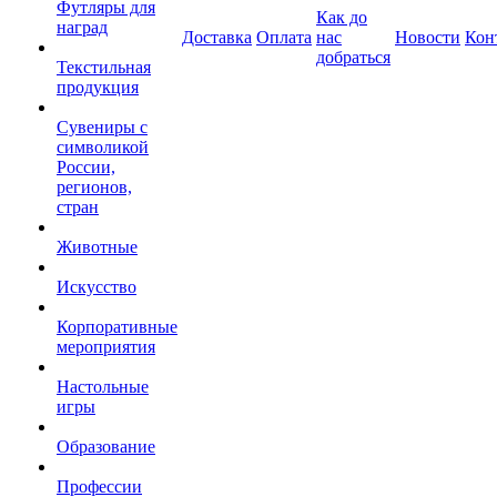
Футляры для
Как до
наград
Доставка
Оплата
нас
Новости
Кон
добраться
Текстильная
продукция
Сувениры с
символикой
России,
регионов,
стран
Животные
Искусство
Корпоративные
мероприятия
Настольные
игры
Образование
Профессии