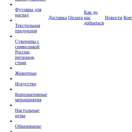
Футляры для
Как до
наград
Доставка
Оплата
нас
Новости
Кон
добраться
Текстильная
продукция
Сувениры с
символикой
России,
регионов,
стран
Животные
Искусство
Корпоративные
мероприятия
Настольные
игры
Образование