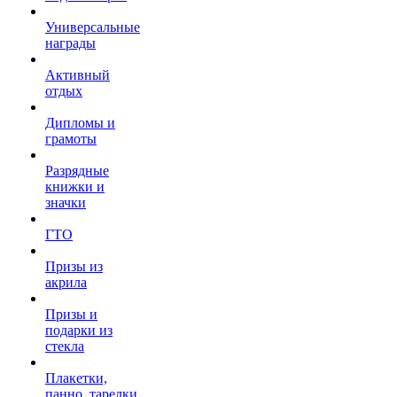
Универсальные
награды
Активный
отдых
Дипломы и
грамоты
Разрядные
книжки и
значки
ГТО
Призы из
акрила
Призы и
подарки из
стекла
Плакетки,
панно, тарелки