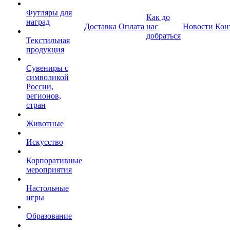
Футляры для
Как до
наград
Доставка
Оплата
нас
Новости
Кон
добраться
Текстильная
продукция
Сувениры с
символикой
России,
регионов,
стран
Животные
Искусство
Корпоративные
мероприятия
Настольные
игры
Образование