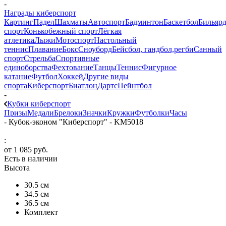
-
Награды киберспорт
Картинг
Падел
Шахматы
Автоспорт
Бадминтон
Баскетбол
Бильяр
спорт
Конькобежный спорт
Лёгкая
атлетика
Лыжи
Мотоспорт
Настольный
теннис
Плавание
Бокс
Сноуборд
Бейсбол, гандбол,регби
Санный
спорт
Стрельба
Спортивные
единоборства
Фехтование
Танцы
Теннис
Фигурное
катание
Футбол
Хоккей
Другие виды
спорта
Киберспорт
Биатлон
Дартс
Пейнтбол
-
Кубки киберспорт
Призы
Медали
Брелоки
Значки
Кружки
Футболки
Часы
-
Кубок-эконом "Киберспорт" - KM5018
:
от
1 085 руб.
Есть в наличии
Высота
30.5 см
34.5 см
36.5 см
Комплект