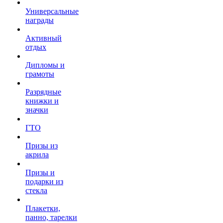
Универсальные
награды
Активный
отдых
Дипломы и
грамоты
Разрядные
книжки и
значки
ГТО
Призы из
акрила
Призы и
подарки из
стекла
Плакетки,
панно, тарелки