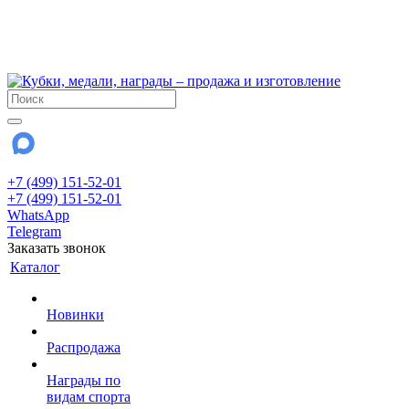
!!! Внимание !!!
6 и 7 августа - магазин работает до 18:00
15 августа - выходной
До сентября Воскресенье - выходной день.
+7 (499) 151-52-01
+7 (499) 151-52-01
WhatsApp
Telegram
Заказать звонок
Каталог
Новинки
Распродажа
Награды по
видам спорта