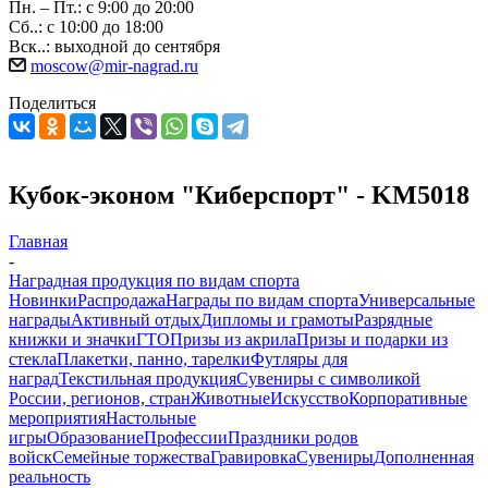
Пн. – Пт.: с 9:00 до 20:00
Сб..: с 10:00 до 18:00
Вск..: выходной до сентября
moscow@mir-nagrad.ru
Поделиться
Кубок-эконом "Киберспорт" - KM5018
Главная
-
Наградная продукция по видам спорта
Новинки
Распродажа
Награды по видам спорта
Универсальные
награды
Активный отдых
Дипломы и грамоты
Разрядные
книжки и значки
ГТО
Призы из акрила
Призы и подарки из
стекла
Плакетки, панно, тарелки
Футляры для
наград
Текстильная продукция
Сувениры с символикой
России, регионов, стран
Животные
Искусство
Корпоративные
мероприятия
Настольные
игры
Образование
Профессии
Праздники родов
войск
Семейные торжества
Гравировка
Сувениры
Дополненная
реальность