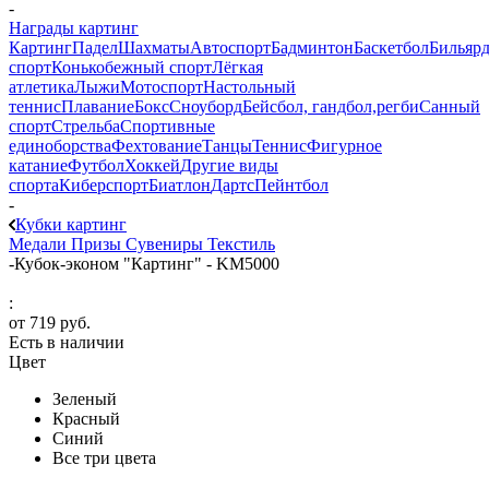
-
Награды картинг
Картинг
Падел
Шахматы
Автоспорт
Бадминтон
Баскетбол
Бильяр
спорт
Конькобежный спорт
Лёгкая
атлетика
Лыжи
Мотоспорт
Настольный
теннис
Плавание
Бокс
Сноуборд
Бейсбол, гандбол,регби
Санный
спорт
Стрельба
Спортивные
единоборства
Фехтование
Танцы
Теннис
Фигурное
катание
Футбол
Хоккей
Другие виды
спорта
Киберспорт
Биатлон
Дартс
Пейнтбол
-
Кубки картинг
Медали
Призы
Сувениры
Текстиль
-
Кубок-эконом "Картинг" - KM5000
:
от
719 руб.
Есть в наличии
Цвет
Зеленый
Красный
Синий
Все три цвета