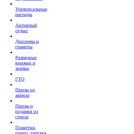
Универсальные
награды
Активный
отдых
Дипломы и
грамоты
Разрядные
книжки и
значки
ГТО
Призы из
акрила
Призы и
подарки из
стекла
Плакетки,
панно, тарелки