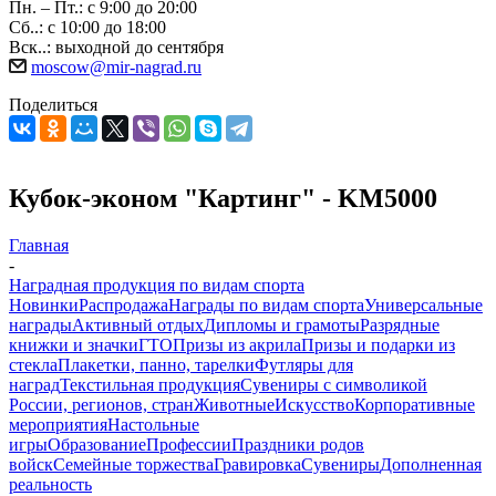
Пн. – Пт.: с 9:00 до 20:00
Сб..: с 10:00 до 18:00
Вск..: выходной до сентября
moscow@mir-nagrad.ru
Поделиться
Кубок-эконом "Картинг" - KM5000
Главная
-
Наградная продукция по видам спорта
Новинки
Распродажа
Награды по видам спорта
Универсальные
награды
Активный отдых
Дипломы и грамоты
Разрядные
книжки и значки
ГТО
Призы из акрила
Призы и подарки из
стекла
Плакетки, панно, тарелки
Футляры для
наград
Текстильная продукция
Сувениры с символикой
России, регионов, стран
Животные
Искусство
Корпоративные
мероприятия
Настольные
игры
Образование
Профессии
Праздники родов
войск
Семейные торжества
Гравировка
Сувениры
Дополненная
реальность