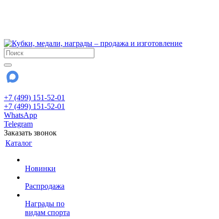
!!! Внимание !!!
6 и 7 августа - магазин работает до 18:00
15 августа - выходной
До сентября Воскресенье - выходной день.
+7 (499) 151-52-01
+7 (499) 151-52-01
WhatsApp
Telegram
Заказать звонок
Каталог
Новинки
Распродажа
Награды по
видам спорта