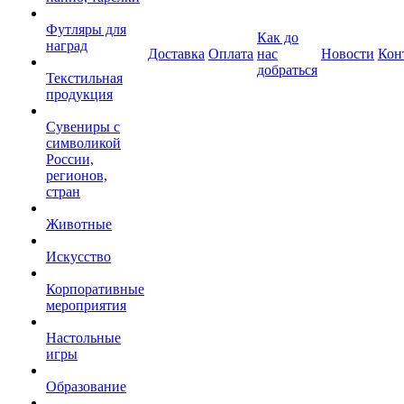
Футляры для
Как до
наград
Доставка
Оплата
нас
Новости
Кон
добраться
Текстильная
продукция
Сувениры с
символикой
России,
регионов,
стран
Животные
Искусство
Корпоративные
мероприятия
Настольные
игры
Образование