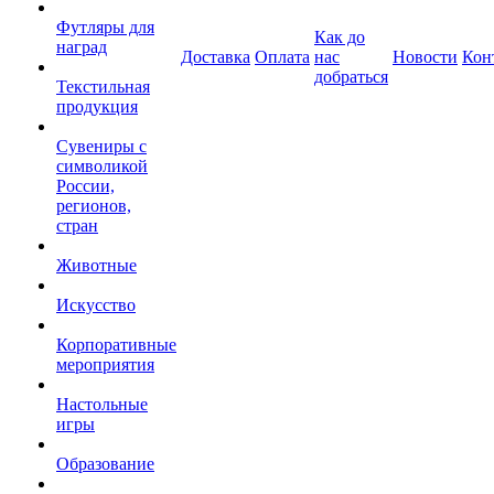
Футляры для
Как до
наград
Доставка
Оплата
нас
Новости
Кон
добраться
Текстильная
продукция
Сувениры с
символикой
России,
регионов,
стран
Животные
Искусство
Корпоративные
мероприятия
Настольные
игры
Образование