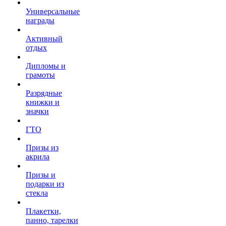
Универсальные
награды
Активный
отдых
Дипломы и
грамоты
Разрядные
книжки и
значки
ГТО
Призы из
акрила
Призы и
подарки из
стекла
Плакетки,
панно, тарелки