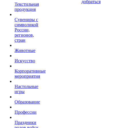
добраться
Текстильная
продукция
Сувениры с
символикой
России,
регионов,
стран
Животные
Искусство
Корпоративные
мероприятия
Настольные
игры
Образование
Профессии
Праздники
родов войск