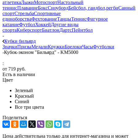
атлетика
Лыжи
Мотоспорт
Настольный
теннис
Плавание
Бокс
Сноуборд
Бейсбол, гандбол,регби
Санный
спорт
Стрельба
Спортивные
единоборства
Фехтование
Танцы
Теннис
Фигурное
катание
Футбол
Хоккей
Другие виды
спорта
Киберспорт
Биатлон
Дартс
Пейнтбол
-
Кубки бильярд
Значки
Призы
Медали
Кружки
Брелоки
Часы
Футболки
-
Кубок-эконом "Бильярд" - KM5000
:
от
719 руб.
Есть в наличии
Цвет
Зеленый
Красный
Синий
Все три цвета
Поделиться
Цена действительна только для интернет-магазина и может