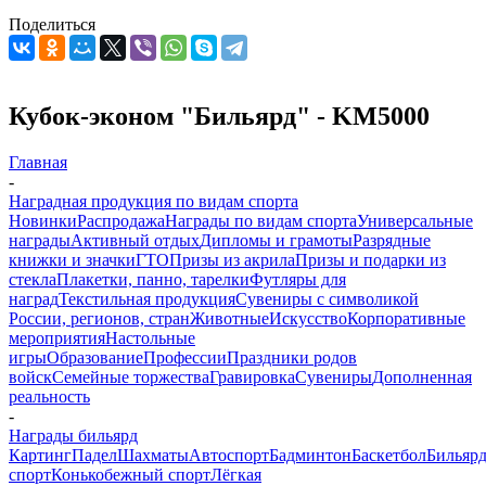
Поделиться
Кубок-эконом "Бильярд" - KM5000
Главная
-
Наградная продукция по видам спорта
Новинки
Распродажа
Награды по видам спорта
Универсальные
награды
Активный отдых
Дипломы и грамоты
Разрядные
книжки и значки
ГТО
Призы из акрила
Призы и подарки из
стекла
Плакетки, панно, тарелки
Футляры для
наград
Текстильная продукция
Сувениры с символикой
России, регионов, стран
Животные
Искусство
Корпоративные
мероприятия
Настольные
игры
Образование
Профессии
Праздники родов
войск
Семейные торжества
Гравировка
Сувениры
Дополненная
реальность
-
Награды бильярд
Картинг
Падел
Шахматы
Автоспорт
Бадминтон
Баскетбол
Бильяр
спорт
Конькобежный спорт
Лёгкая