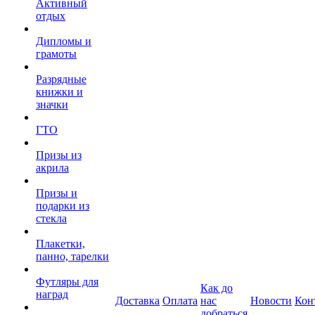
Активный
отдых
Дипломы и
грамоты
Разрядные
книжки и
значки
ГТО
Призы из
акрила
Призы и
подарки из
стекла
Плакетки,
панно, тарелки
Футляры для
Как до
наград
Доставка
Оплата
нас
Новости
Кон
добраться