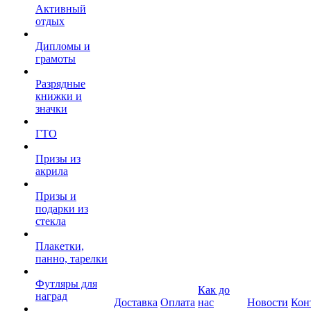
Активный
отдых
Дипломы и
грамоты
Разрядные
книжки и
значки
ГТО
Призы из
акрила
Призы и
подарки из
стекла
Плакетки,
панно, тарелки
Футляры для
Как до
наград
Доставка
Оплата
нас
Новости
Кон