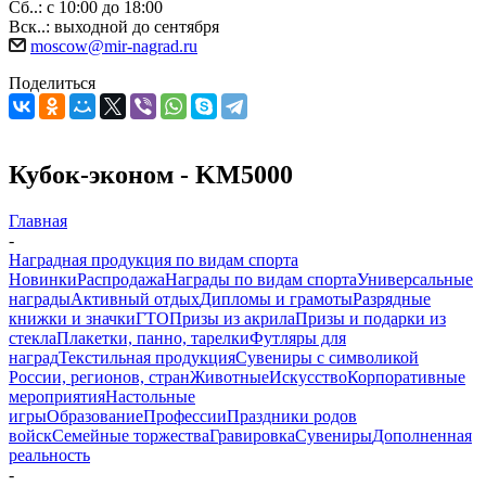
Сб..: с 10:00 до 18:00
Вск..: выходной до сентября
moscow@mir-nagrad.ru
Поделиться
Кубок-эконом - KM5000
Главная
-
Наградная продукция по видам спорта
Новинки
Распродажа
Награды по видам спорта
Универсальные
награды
Активный отдых
Дипломы и грамоты
Разрядные
книжки и значки
ГТО
Призы из акрила
Призы и подарки из
стекла
Плакетки, панно, тарелки
Футляры для
наград
Текстильная продукция
Сувениры с символикой
России, регионов, стран
Животные
Искусство
Корпоративные
мероприятия
Настольные
игры
Образование
Профессии
Праздники родов
войск
Семейные торжества
Гравировка
Сувениры
Дополненная
реальность
-