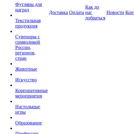
Футляры для
Как до
наград
Доставка
Оплата
нас
Новости
Кон
добраться
Текстильная
продукция
Сувениры с
символикой
России,
регионов,
стран
Животные
Искусство
Корпоративные
мероприятия
Настольные
игры
Образование
Профессии