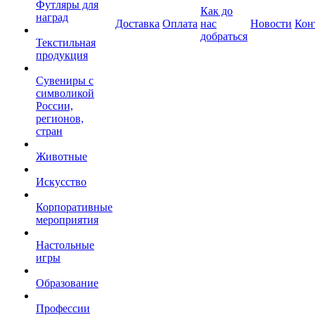
Футляры для
Как до
наград
Доставка
Оплата
нас
Новости
Кон
добраться
Текстильная
продукция
Сувениры с
символикой
России,
регионов,
стран
Животные
Искусство
Корпоративные
мероприятия
Настольные
игры
Образование
Профессии