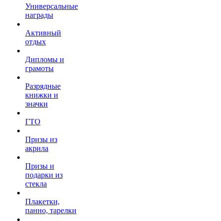
Универсальные
награды
Активный
отдых
Дипломы и
грамоты
Разрядные
книжки и
значки
ГТО
Призы из
акрила
Призы и
подарки из
стекла
Плакетки,
панно, тарелки