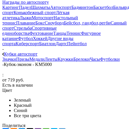
Награды по автоспорту
Картинг
Падел
Шахматы
Автоспорт
Бадминтон
Баскетбол
Бильяр
спорт
Конькобежный спорт
Лёгкая
атлетика
Лыжи
Мотоспорт
Настольный
теннис
Плавание
Бокс
Сноуборд
Бейсбол, гандбол,регби
Санный
спорт
Стрельба
Спортивные
единоборства
Фехтование
Танцы
Теннис
Фигурное
катание
Футбол
Хоккей
Другие виды
спорта
Киберспорт
Биатлон
Дартс
Пейнтбол
-
Кубки автоспорт
Значки
Призы
Медали
Ленты
Кружки
Брелоки
Часы
Футболки
-
Кубок-эконом - KM5000
:
от
719 руб.
Есть в наличии
Цвет
Зеленый
Красный
Синий
Все три цвета
Поделиться