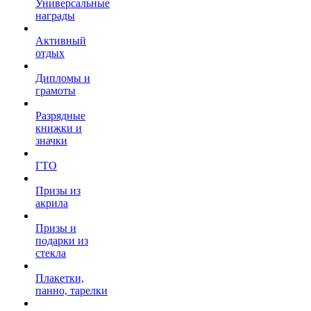
Универсальные
награды
Активный
отдых
Дипломы и
грамоты
Разрядные
книжки и
значки
ГТО
Призы из
акрила
Призы и
подарки из
стекла
Плакетки,
панно, тарелки