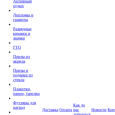
Активный
отдых
Дипломы и
грамоты
Разрядные
книжки и
значки
ГТО
Призы из
акрила
Призы и
подарки из
стекла
Плакетки,
панно, тарелки
Футляры для
Как до
наград
Доставка
Оплата
нас
Новости
Кон
добраться