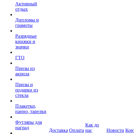
Активный
отдых
Дипломы и
грамоты
Разрядные
книжки и
значки
ГТО
Призы из
акрила
Призы и
подарки из
стекла
Плакетки,
панно, тарелки
Футляры для
Как до
наград
Доставка
Оплата
нас
Новости
Кон