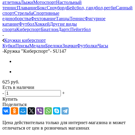
атлетика
Лыжи
Мотоспорт
Настольный
теннис
Плавание
Бокс
Сноуборд
Бейсбол, гандбол,регби
Санный
спорт
Стрельба
Спортивные
единоборства
Фехтование
Танцы
Теннис
Фигурное
катание
Футбол
Хоккей
Другие виды
спорта
Киберспорт
Биатлон
Дартс
Пейнтбол
-
Кружки киберспорт
Кубки
Призы
Медали
Брелоки
Значки
Футболки
Часы
-
Кружка "Киберспорт"- SU147
625
руб.
Есть в наличии
-
+
Купить
Поделиться
Цена действительна только для интернет-магазина и может
отличаться от цен в розничных магазинах