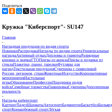
Поделиться
Кружка "Киберспорт"- SU147
Главная
-
Наградная продукция по видам спорта
Новинки
Распродажа
Награды по видам спорта
Универсальные
награды
Активный отдых
Дипломы и грамоты
Разрядные
книжки и значки
ГТО
Призы из акрила
Призы и подарки из
стекла
Плакетки, панно, тарелки
Футляры для
наград
Текстильная продукция
Сувениры с символикой
России, регионов, стран
Животные
Искусство
Корпоративные
мероприятия
Настольные
игры
Образование
Профессии
Праздники родов
войск
Семейные торжества
Гравировка
Сувениры
Дополненная
реальность
-
Награды киберспорт
Картинг
Падел
Шахматы
Автоспорт
Бадминтон
Баскетбол
Бильяр
спорт
Конькобежный спорт
Лёгкая