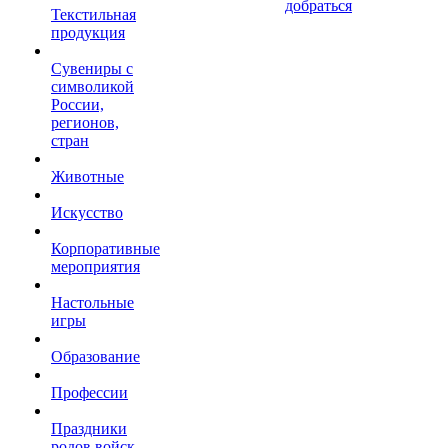
добраться
Текстильная
продукция
Сувениры с
символикой
России,
регионов,
стран
Животные
Искусство
Корпоративные
мероприятия
Настольные
игры
Образование
Профессии
Праздники
родов войск