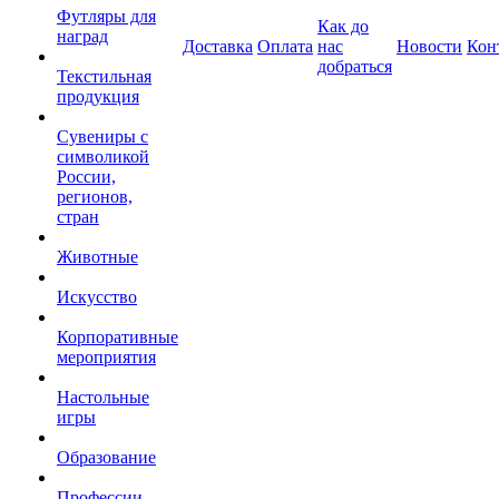
Футляры для
Как до
наград
Доставка
Оплата
нас
Новости
Кон
добраться
Текстильная
продукция
Сувениры с
символикой
России,
регионов,
стран
Животные
Искусство
Корпоративные
мероприятия
Настольные
игры
Образование
Профессии