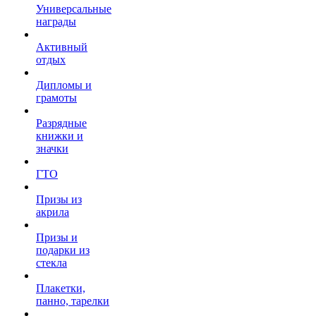
Универсальные
награды
Активный
отдых
Дипломы и
грамоты
Разрядные
книжки и
значки
ГТО
Призы из
акрила
Призы и
подарки из
стекла
Плакетки,
панно, тарелки