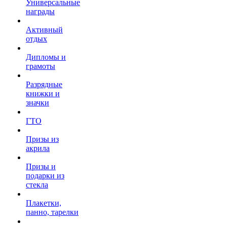
Универсальные
награды
Активный
отдых
Дипломы и
грамоты
Разрядные
книжки и
значки
ГТО
Призы из
акрила
Призы и
подарки из
стекла
Плакетки,
панно, тарелки