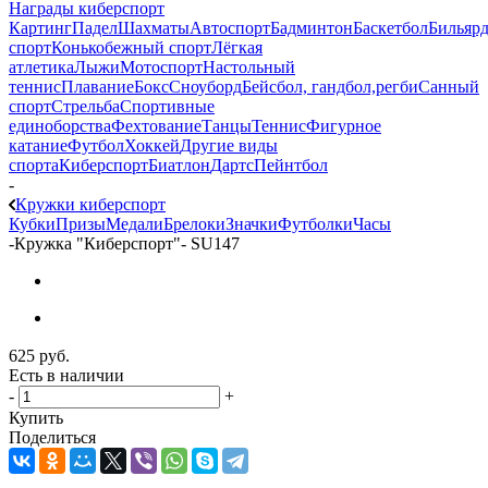
Награды киберспорт
Картинг
Падел
Шахматы
Автоспорт
Бадминтон
Баскетбол
Бильяр
спорт
Конькобежный спорт
Лёгкая
атлетика
Лыжи
Мотоспорт
Настольный
теннис
Плавание
Бокс
Сноуборд
Бейсбол, гандбол,регби
Санный
спорт
Стрельба
Спортивные
единоборства
Фехтование
Танцы
Теннис
Фигурное
катание
Футбол
Хоккей
Другие виды
спорта
Киберспорт
Биатлон
Дартс
Пейнтбол
-
Кружки киберспорт
Кубки
Призы
Медали
Брелоки
Значки
Футболки
Часы
-
Кружка "Киберспорт"- SU147
625
руб.
Есть в наличии
-
+
Купить
Поделиться