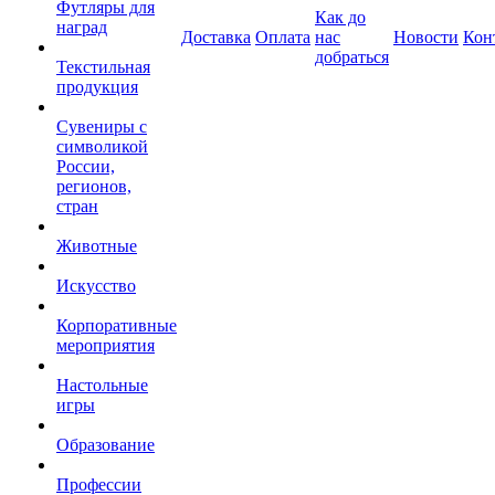
Футляры для
Как до
наград
Доставка
Оплата
нас
Новости
Кон
добраться
Текстильная
продукция
Сувениры с
символикой
России,
регионов,
стран
Животные
Искусство
Корпоративные
мероприятия
Настольные
игры
Образование
Профессии