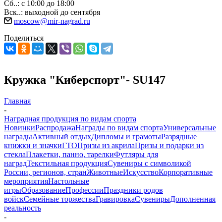
Сб..: с 10:00 до 18:00
Вск..: выходной до сентября
moscow@mir-nagrad.ru
Поделиться
Кружка "Киберспорт"- SU147
Главная
-
Наградная продукция по видам спорта
Новинки
Распродажа
Награды по видам спорта
Универсальные
награды
Активный отдых
Дипломы и грамоты
Разрядные
книжки и значки
ГТО
Призы из акрила
Призы и подарки из
стекла
Плакетки, панно, тарелки
Футляры для
наград
Текстильная продукция
Сувениры с символикой
России, регионов, стран
Животные
Искусство
Корпоративные
мероприятия
Настольные
игры
Образование
Профессии
Праздники родов
войск
Семейные торжества
Гравировка
Сувениры
Дополненная
реальность
-