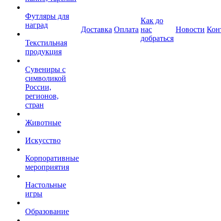
Футляры для
Как до
наград
Доставка
Оплата
нас
Новости
Кон
добраться
Текстильная
продукция
Сувениры с
символикой
России,
регионов,
стран
Животные
Искусство
Корпоративные
мероприятия
Настольные
игры
Образование