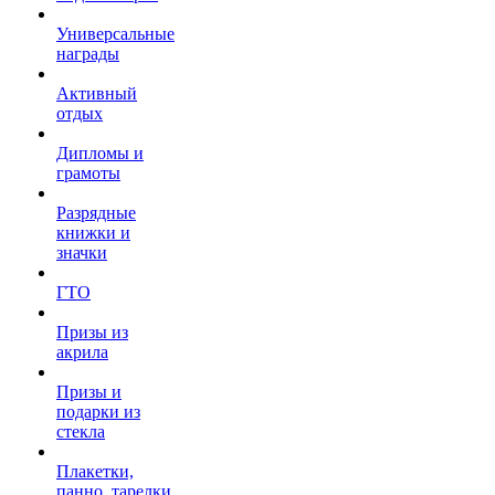
Универсальные
награды
Активный
отдых
Дипломы и
грамоты
Разрядные
книжки и
значки
ГТО
Призы из
акрила
Призы и
подарки из
стекла
Плакетки,
панно, тарелки