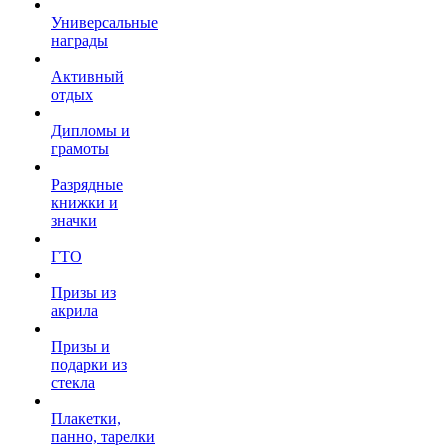
Универсальные
награды
Активный
отдых
Дипломы и
грамоты
Разрядные
книжки и
значки
ГТО
Призы из
акрила
Призы и
подарки из
стекла
Плакетки,
панно, тарелки