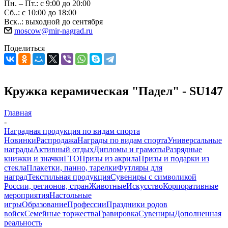
Пн. – Пт.: с 9:00 до 20:00
Сб..: с 10:00 до 18:00
Вск..: выходной до сентября
moscow@mir-nagrad.ru
Поделиться
Кружка керамическая "Падел" - SU147
Главная
-
Наградная продукция по видам спорта
Новинки
Распродажа
Награды по видам спорта
Универсальные
награды
Активный отдых
Дипломы и грамоты
Разрядные
книжки и значки
ГТО
Призы из акрила
Призы и подарки из
стекла
Плакетки, панно, тарелки
Футляры для
наград
Текстильная продукция
Сувениры с символикой
России, регионов, стран
Животные
Искусство
Корпоративные
мероприятия
Настольные
игры
Образование
Профессии
Праздники родов
войск
Семейные торжества
Гравировка
Сувениры
Дополненная
реальность