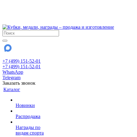
!!! Внимание !!!
6 и 7 августа - магазин работает до 18:00
15 августа - выходной
До сентября Воскресенье - выходной день.
+7 (499) 151-52-01
+7 (499) 151-52-01
WhatsApp
Telegram
Заказать звонок
Каталог
Новинки
Распродажа
Награды по
видам спорта