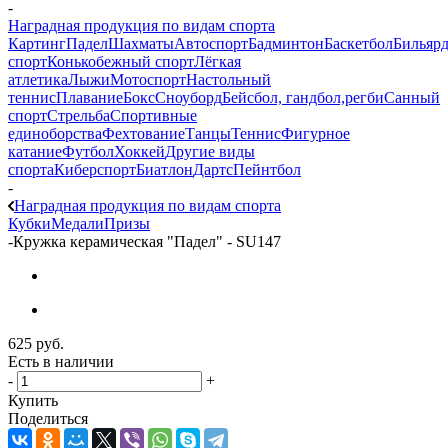
-
Наградная продукция по видам спорта
Картинг
Падел
Шахматы
Автоспорт
Бадминтон
Баскетбол
Бильяр
спорт
Конькобежный спорт
Лёгкая
атлетика
Лыжи
Мотоспорт
Настольный
теннис
Плавание
Бокс
Сноуборд
Бейсбол, гандбол,регби
Санный
спорт
Стрельба
Спортивные
единоборства
Фехтование
Танцы
Теннис
Фигурное
катание
Футбол
Хоккей
Другие виды
спорта
Киберспорт
Биатлон
Дартс
Пейнтбол
-
Наградная продукция по видам спорта
Кубки
Медали
Призы
-
Кружка керамическая "Падел" - SU147
625
руб.
Есть в наличии
-
+
Купить
Поделиться