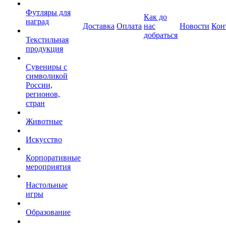
Футляры для
Как до
наград
Доставка
Оплата
нас
Новости
Кон
добраться
Текстильная
продукция
Сувениры с
символикой
России,
регионов,
стран
Животные
Искусство
Корпоративные
мероприятия
Настольные
игры
Образование