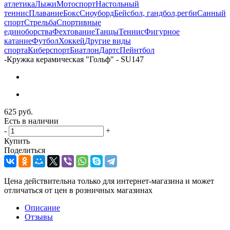
атлетика
Лыжи
Мотоспорт
Настольный
теннис
Плавание
Бокс
Сноуборд
Бейсбол, гандбол,регби
Санный
спорт
Стрельба
Спортивные
единоборства
Фехтование
Танцы
Теннис
Фигурное
катание
Футбол
Хоккей
Другие виды
спорта
Киберспорт
Биатлон
Дартс
Пейнтбол
-
Кружка керамическая "Гольф" - SU147
625
руб.
Есть в наличии
-
+
Купить
Поделиться
Цена действительна только для интернет-магазина и может
отличаться от цен в розничных магазинах
Описание
Отзывы