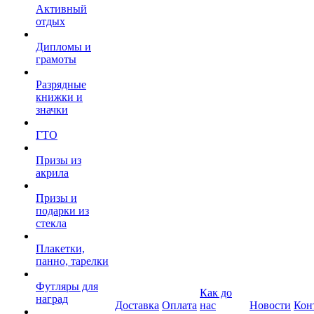
Активный
отдых
Дипломы и
грамоты
Разрядные
книжки и
значки
ГТО
Призы из
акрила
Призы и
подарки из
стекла
Плакетки,
панно, тарелки
Футляры для
Как до
наград
Доставка
Оплата
нас
Новости
Кон