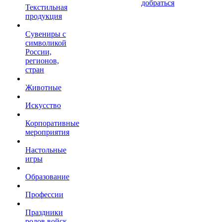
добраться
Текстильная
продукция
Сувениры с
символикой
России,
регионов,
стран
Животные
Искусство
Корпоративные
мероприятия
Настольные
игры
Образование
Профессии
Праздники
родов войск