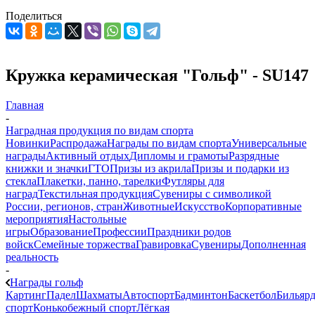
Поделиться
Кружка керамическая "Гольф" - SU147
Главная
-
Наградная продукция по видам спорта
Новинки
Распродажа
Награды по видам спорта
Универсальные
награды
Активный отдых
Дипломы и грамоты
Разрядные
книжки и значки
ГТО
Призы из акрила
Призы и подарки из
стекла
Плакетки, панно, тарелки
Футляры для
наград
Текстильная продукция
Сувениры с символикой
России, регионов, стран
Животные
Искусство
Корпоративные
мероприятия
Настольные
игры
Образование
Профессии
Праздники родов
войск
Семейные торжества
Гравировка
Сувениры
Дополненная
реальность
-
Награды гольф
Картинг
Падел
Шахматы
Автоспорт
Бадминтон
Баскетбол
Бильяр
спорт
Конькобежный спорт
Лёгкая