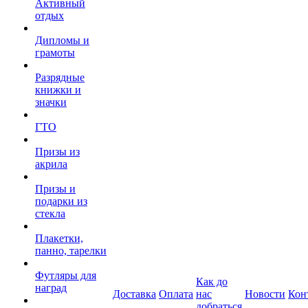
Активный
отдых
Дипломы и
грамоты
Разрядные
книжки и
значки
ГТО
Призы из
акрила
Призы и
подарки из
стекла
Плакетки,
панно, тарелки
Футляры для
Как до
наград
Доставка
Оплата
нас
Новости
Кон
добраться