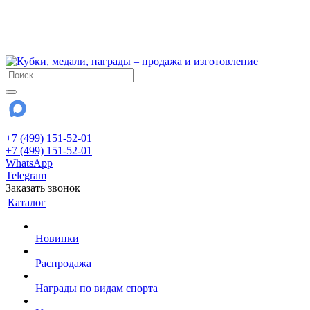
!!! Внимание !!!
6 и 7 августа - магазин работает до 18:00
15 августа - выходной
До сентября Воскресенье - выходной день.
+7 (499) 151-52-01
+7 (499) 151-52-01
WhatsApp
Telegram
Заказать звонок
Каталог
Новинки
Распродажа
Награды по видам спорта