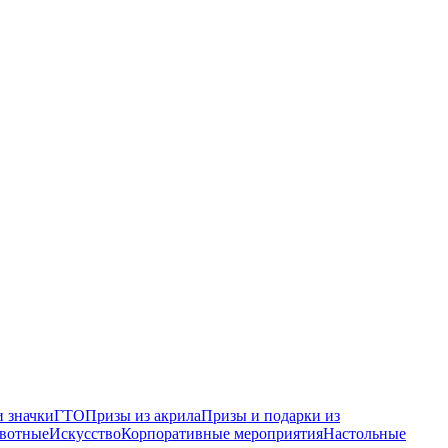
 значки
ГТО
Призы из акрила
Призы и подарки из
вотные
Искусство
Корпоративные мероприятия
Настольные