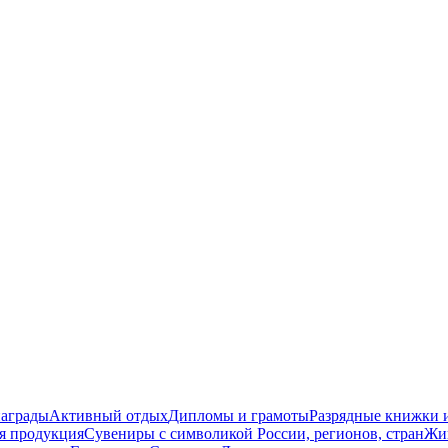
награды
Активный отдых
Дипломы и грамоты
Разрядные книжки и
я продукция
Сувениры с символикой России, регионов, стран
Жи