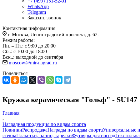
+7 (499) 151-52-01
WhatsApp
Telegram
Заказать звонок
Контактная информация
г. Москва, Ленинградский проспект, д. 62.
Режим работы:
Пн. – Пт.: с 9:00 до 20:00
Сб..: с 10:00 до 18:00
Вск..: выходной до сентября
moscow@mir-nagrad.ru
Поделиться
Кружка керамическая "Гольф" - SU147
Главная
-
Наградная продукция по видам спорта
Новинки
Распродажа
Награды по видам спорта
Универсальные 
стекла
Плакетки, панно, тарелки
Футляры для наград
Текстильна