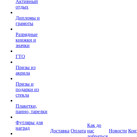
Активный
отдых
Дипломы и
грамоты
Разрядные
книжки и
значки
ГТО
Призы из
акрила
Призы и
подарки из
стекла
Плакетки,
панно, тарелки
Футляры для
Как до
наград
Доставка
Оплата
нас
Новости
Кон
добраться