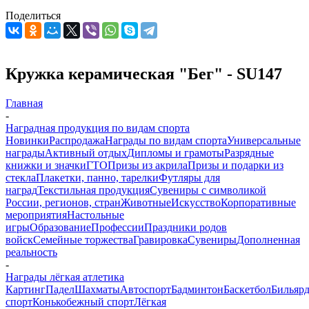
Поделиться
Кружка керамическая "Бег" - SU147
Главная
-
Наградная продукция по видам спорта
Новинки
Распродажа
Награды по видам спорта
Универсальные
награды
Активный отдых
Дипломы и грамоты
Разрядные
книжки и значки
ГТО
Призы из акрила
Призы и подарки из
стекла
Плакетки, панно, тарелки
Футляры для
наград
Текстильная продукция
Сувениры с символикой
России, регионов, стран
Животные
Искусство
Корпоративные
мероприятия
Настольные
игры
Образование
Профессии
Праздники родов
войск
Семейные торжества
Гравировка
Сувениры
Дополненная
реальность
-
Награды лёгкая атлетика
Картинг
Падел
Шахматы
Автоспорт
Бадминтон
Баскетбол
Бильяр
спорт
Конькобежный спорт
Лёгкая