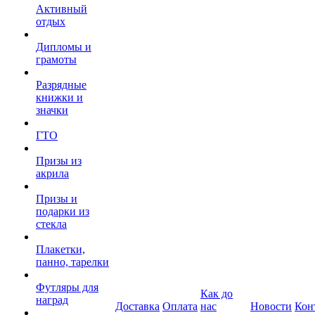
Активный
отдых
Дипломы и
грамоты
Разрядные
книжки и
значки
ГТО
Призы из
акрила
Призы и
подарки из
стекла
Плакетки,
панно, тарелки
Футляры для
Как до
наград
Доставка
Оплата
нас
Новости
Кон