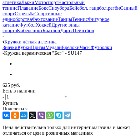
атлетика
Лыжи
Мотоспорт
Настольный
теннис
Плавание
Бокс
Сноуборд
Бейсбол, гандбол,регби
Санный
спорт
Стрельба
Спортивные
единоборства
Фехтование
Танцы
Теннис
Фигурное
катание
Футбол
Хоккей
Другие виды
спорта
Киберспорт
Биатлон
Дартс
Пейнтбол
-
Кружки лёгкая атлетика
Значки
Кубки
Призы
Медали
Брелоки
Часы
Футболки
-
Кружка керамическая "Бег" - SU147
625
руб.
Есть в наличии
-
+
Купить
Поделиться
Цена действительна только для интернет-магазина и может
отличаться от цен в розничных магазинах