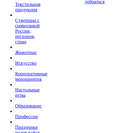
добраться
Текстильная
продукция
Сувениры с
символикой
России,
регионов,
стран
Животные
Искусство
Корпоративные
мероприятия
Настольные
игры
Образование
Профессии
Праздники
родов войск