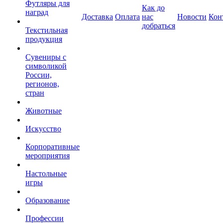
Футляры для
Как до
наград
Доставка
Оплата
нас
Новости
Кон
добраться
Текстильная
продукция
Сувениры с
символикой
России,
регионов,
стран
Животные
Искусство
Корпоративные
мероприятия
Настольные
игры
Образование
Профессии