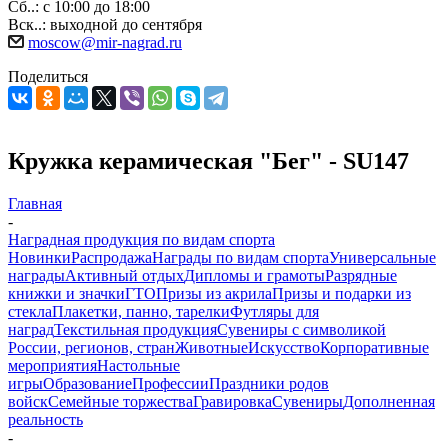
Сб..: с 10:00 до 18:00
Вск..: выходной до сентября
moscow@mir-nagrad.ru
Поделиться
Кружка керамическая "Бег" - SU147
Главная
-
Наградная продукция по видам спорта
Новинки
Распродажа
Награды по видам спорта
Универсальные
награды
Активный отдых
Дипломы и грамоты
Разрядные
книжки и значки
ГТО
Призы из акрила
Призы и подарки из
стекла
Плакетки, панно, тарелки
Футляры для
наград
Текстильная продукция
Сувениры с символикой
России, регионов, стран
Животные
Искусство
Корпоративные
мероприятия
Настольные
игры
Образование
Профессии
Праздники родов
войск
Семейные торжества
Гравировка
Сувениры
Дополненная
реальность
-