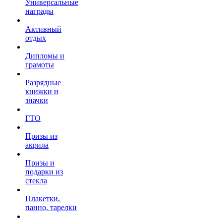
Универсальные
награды
Активный
отдых
Дипломы и
грамоты
Разрядные
книжки и
значки
ГТО
Призы из
акрила
Призы и
подарки из
стекла
Плакетки,
панно, тарелки