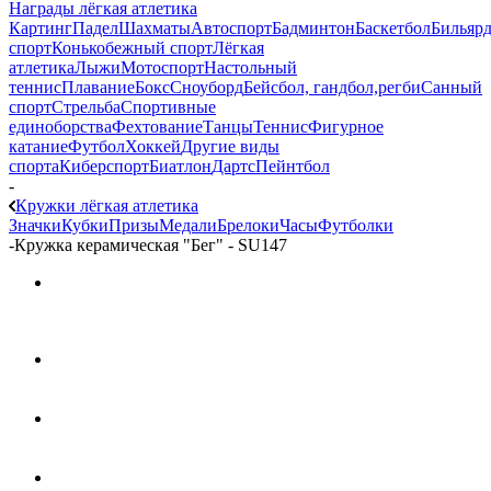
Награды лёгкая атлетика
Картинг
Падел
Шахматы
Автоспорт
Бадминтон
Баскетбол
Бильяр
спорт
Конькобежный спорт
Лёгкая
атлетика
Лыжи
Мотоспорт
Настольный
теннис
Плавание
Бокс
Сноуборд
Бейсбол, гандбол,регби
Санный
спорт
Стрельба
Спортивные
единоборства
Фехтование
Танцы
Теннис
Фигурное
катание
Футбол
Хоккей
Другие виды
спорта
Киберспорт
Биатлон
Дартс
Пейнтбол
-
Кружки лёгкая атлетика
Значки
Кубки
Призы
Медали
Брелоки
Часы
Футболки
-
Кружка керамическая "Бег" - SU147