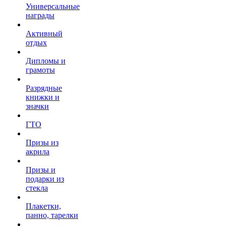
Универсальные
награды
Активный
отдых
Дипломы и
грамоты
Разрядные
книжки и
значки
ГТО
Призы из
акрила
Призы и
подарки из
стекла
Плакетки,
панно, тарелки