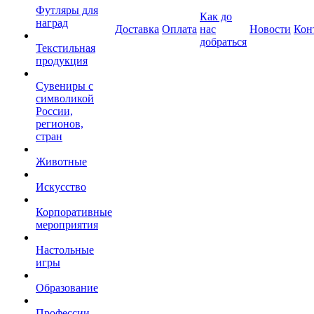
Футляры для
Как до
наград
Доставка
Оплата
нас
Новости
Кон
добраться
Текстильная
продукция
Сувениры с
символикой
России,
регионов,
стран
Животные
Искусство
Корпоративные
мероприятия
Настольные
игры
Образование
Профессии