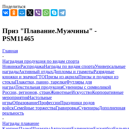
Поделиться
Приз "Плавание.Мужчины" -
PSM11465
Главная
-
Наградная продукция по видам спорта
Новинки
Распродажа
Награды по видам спорта
Универсальные
награды
Активный отдых
Дипломы и грамоты
Разрядные
книжки и значки
ГТО
Призы из акрила
Призы и подарки из
стекла
Плакетки, панно, тарелки
Футляры для
наград
Текстильная продукция
Сувениры с символикой
России, регионов, стран
Животные
Искусство
Корпоративные
мероприятия
Настольные
игры
Образование
Профессии
Праздники родов
войск
Семейные торжества
Гравировка
Сувениры
Дополненная
реальность
-
Награды плавание
Картинг
Падел
Шахматы
Автоспорт
Бадминтон
Баскетбол
Бильяр