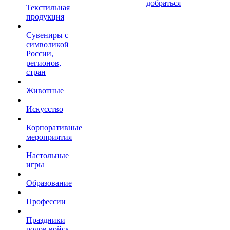
добраться
Текстильная
продукция
Сувениры с
символикой
России,
регионов,
стран
Животные
Искусство
Корпоративные
мероприятия
Настольные
игры
Образование
Профессии
Праздники
родов войск