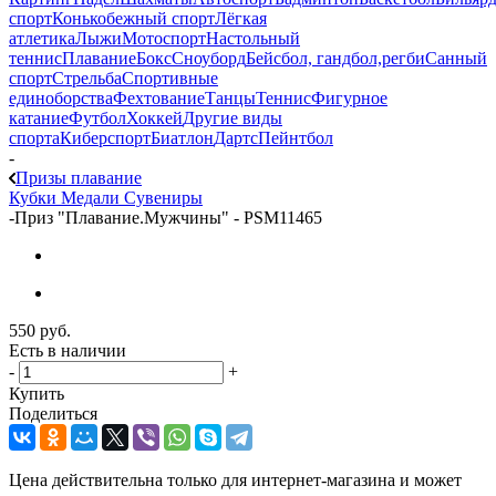
спорт
Конькобежный спорт
Лёгкая
атлетика
Лыжи
Мотоспорт
Настольный
теннис
Плавание
Бокс
Сноуборд
Бейсбол, гандбол,регби
Санный
спорт
Стрельба
Спортивные
единоборства
Фехтование
Танцы
Теннис
Фигурное
катание
Футбол
Хоккей
Другие виды
спорта
Киберспорт
Биатлон
Дартс
Пейнтбол
-
Призы плавание
Кубки
Медали
Сувениры
-
Приз "Плавание.Мужчины" - PSM11465
550
руб.
Есть в наличии
-
+
Купить
Поделиться
Цена действительна только для интернет-магазина и может