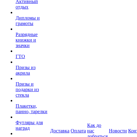
Активный
отдых
Дипломы и
грамоты
Разрядные
книжки и
значки
ГТО
Призы из
акрила
Призы и
подарки из
стекла
Плакетки,
панно, тарелки
Футляры для
Как до
наград
Доставка
Оплата
нас
Новости
Кон
добраться