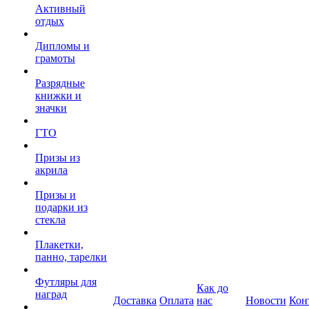
Активный
отдых
Дипломы и
грамоты
Разрядные
книжки и
значки
ГТО
Призы из
акрила
Призы и
подарки из
стекла
Плакетки,
панно, тарелки
Футляры для
Как до
наград
Доставка
Оплата
нас
Новости
Кон