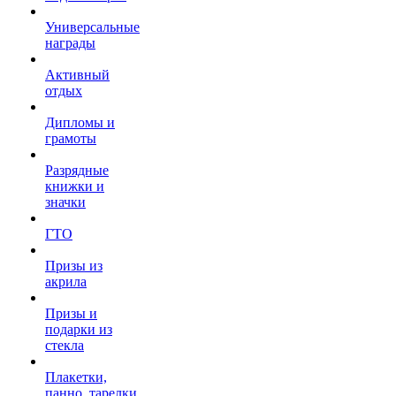
Универсальные
награды
Активный
отдых
Дипломы и
грамоты
Разрядные
книжки и
значки
ГТО
Призы из
акрила
Призы и
подарки из
стекла
Плакетки,
панно, тарелки