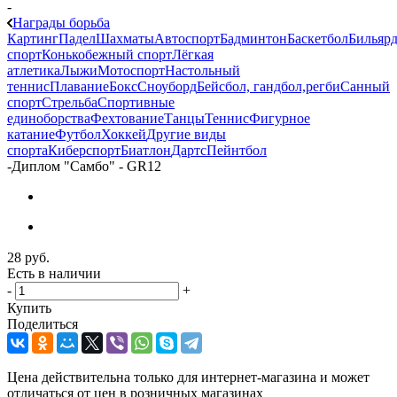
-
Награды борьба
Картинг
Падел
Шахматы
Автоспорт
Бадминтон
Баскетбол
Бильяр
спорт
Конькобежный спорт
Лёгкая
атлетика
Лыжи
Мотоспорт
Настольный
теннис
Плавание
Бокс
Сноуборд
Бейсбол, гандбол,регби
Санный
спорт
Стрельба
Спортивные
единоборства
Фехтование
Танцы
Теннис
Фигурное
катание
Футбол
Хоккей
Другие виды
спорта
Киберспорт
Биатлон
Дартс
Пейнтбол
-
Диплом "Самбо" - GR12
28
руб.
Есть в наличии
-
+
Купить
Поделиться
Цена действительна только для интернет-магазина и может
отличаться от цен в розничных магазинах