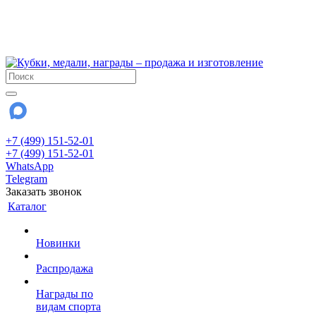
!!! Внимание !!!
6 и 7 августа - магазин работает до 18:00
15 августа - выходной
До сентября Воскресенье - выходной день.
+7 (499) 151-52-01
+7 (499) 151-52-01
WhatsApp
Telegram
Заказать звонок
Каталог
Новинки
Распродажа
Награды по
видам спорта