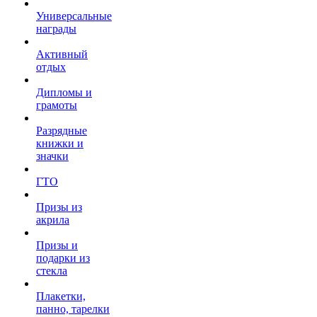
Универсальные
награды
Активный
отдых
Дипломы и
грамоты
Разрядные
книжки и
значки
ГТО
Призы из
акрила
Призы и
подарки из
стекла
Плакетки,
панно, тарелки