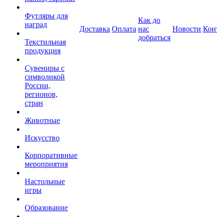
Футляры для
Как до
наград
Доставка
Оплата
нас
Новости
Кон
добраться
Текстильная
продукция
Сувениры с
символикой
России,
регионов,
стран
Животные
Искусство
Корпоративные
мероприятия
Настольные
игры
Образование