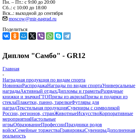
Пн. – Пт.: с 9:00 до 20:00
Сб..: с 10:00 до 18:00
Вск..: выходной до сентября
moscow@mir-nagrad.ru
Поделиться
Диплом "Самбо" - GR12
Главная
-
Наградная продукция по видам спорта
Новинки
Распродажа
Награды по видам спорта
Универсальные
награды
Активный отдых
Дипломы и грамоты
Разрядные
книжки и значки
ГТО
Призы из акрила
Призы и подарки из
стекла
Плакетки, панно, тарелки
Футляры для
наград
Текстильная продукция
Сувениры с символикой
России, регионов, стран
Животные
Искусство
Корпоративные
мероприятия
Настольные
игры
Образование
Профессии
Праздники родов
войск
Семейные торжества
Гравировка
Сувениры
Дополненная
реальность