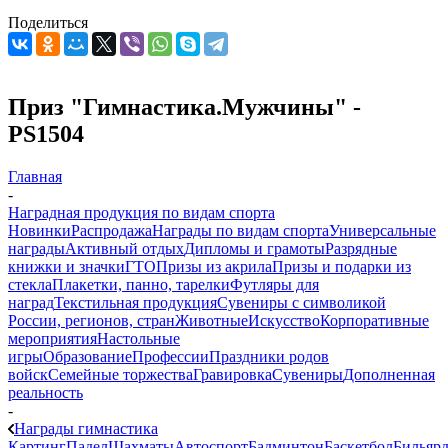
Поделиться
Приз "Гимнастика.Мужчины" -
PS1504
Главная
-
Наградная продукция по видам спорта
Новинки
Распродажа
Награды по видам спорта
Универсальные
награды
Активный отдых
Дипломы и грамоты
Разрядные
книжки и значки
ГТО
Призы из акрила
Призы и подарки из
стекла
Плакетки, панно, тарелки
Футляры для
наград
Текстильная продукция
Сувениры с символикой
России, регионов, стран
Животные
Искусство
Корпоративные
мероприятия
Настольные
игры
Образование
Профессии
Праздники родов
войск
Семейные торжества
Гравировка
Сувениры
Дополненная
реальность
-
Награды гимнастика
Картинг
Падел
Шахматы
Автоспорт
Бадминтон
Баскетбол
Бильяр