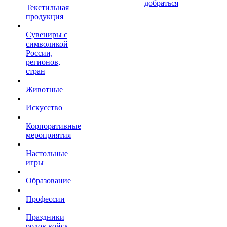
добраться
Текстильная
продукция
Сувениры с
символикой
России,
регионов,
стран
Животные
Искусство
Корпоративные
мероприятия
Настольные
игры
Образование
Профессии
Праздники
родов войск