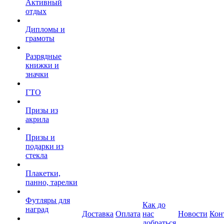
Активный
отдых
Дипломы и
грамоты
Разрядные
книжки и
значки
ГТО
Призы из
акрила
Призы и
подарки из
стекла
Плакетки,
панно, тарелки
Футляры для
Как до
наград
Доставка
Оплата
нас
Новости
Кон
добраться