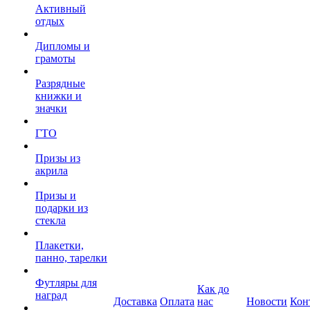
Активный
отдых
Дипломы и
грамоты
Разрядные
книжки и
значки
ГТО
Призы из
акрила
Призы и
подарки из
стекла
Плакетки,
панно, тарелки
Футляры для
Как до
наград
Доставка
Оплата
нас
Новости
Кон