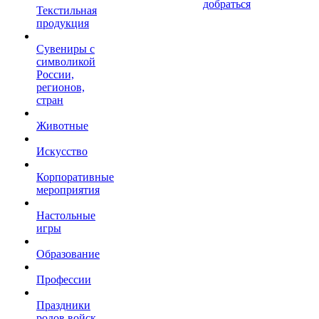
добраться
Текстильная
продукция
Сувениры с
символикой
России,
регионов,
стран
Животные
Искусство
Корпоративные
мероприятия
Настольные
игры
Образование
Профессии
Праздники
родов войск