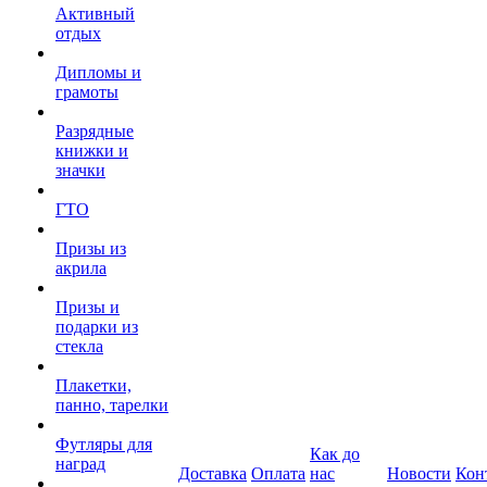
Активный
отдых
Дипломы и
грамоты
Разрядные
книжки и
значки
ГТО
Призы из
акрила
Призы и
подарки из
стекла
Плакетки,
панно, тарелки
Футляры для
Как до
наград
Доставка
Оплата
нас
Новости
Кон