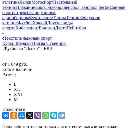
атлетика
Лыжи
Мотоспорт
Настольный
теннис
Плавание
Бокс
Сноуборд
Бейсбол, гандбол,регби
Санный
спорт
Стрельба
Спортивные
единоборства
Фехтование
Танцы
Теннис
Фигурное
катание
Футбол
Хоккей
Другие виды
спорта
Киберспорт
Биатлон
Дартс
Пейнтбол
-
Текстиль лыжный спорт
Кубки
Медали
Призы
Сувениры
-
Футболка "Лыжи" - EK3
:
от
1 649 руб.
Есть в наличии
Размер
L
XL
XXL
М
Поделиться
Цена действительна только для интернет-магазина и может