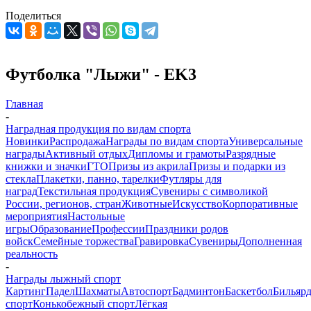
Поделиться
Футболка "Лыжи" - EK3
Главная
-
Наградная продукция по видам спорта
Новинки
Распродажа
Награды по видам спорта
Универсальные
награды
Активный отдых
Дипломы и грамоты
Разрядные
книжки и значки
ГТО
Призы из акрила
Призы и подарки из
стекла
Плакетки, панно, тарелки
Футляры для
наград
Текстильная продукция
Сувениры с символикой
России, регионов, стран
Животные
Искусство
Корпоративные
мероприятия
Настольные
игры
Образование
Профессии
Праздники родов
войск
Семейные торжества
Гравировка
Сувениры
Дополненная
реальность
-
Награды лыжный спорт
Картинг
Падел
Шахматы
Автоспорт
Бадминтон
Баскетбол
Бильяр
спорт
Конькобежный спорт
Лёгкая