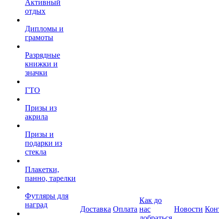
Активный
отдых
Дипломы и
грамоты
Разрядные
книжки и
значки
ГТО
Призы из
акрила
Призы и
подарки из
стекла
Плакетки,
панно, тарелки
Футляры для
Как до
наград
Доставка
Оплата
нас
Новости
Кон
добраться