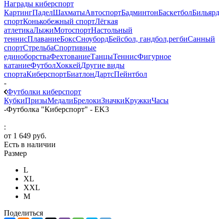
Награды киберспорт
Картинг
Падел
Шахматы
Автоспорт
Бадминтон
Баскетбол
Бильяр
спорт
Конькобежный спорт
Лёгкая
атлетика
Лыжи
Мотоспорт
Настольный
теннис
Плавание
Бокс
Сноуборд
Бейсбол, гандбол,регби
Санный
спорт
Стрельба
Спортивные
единоборства
Фехтование
Танцы
Теннис
Фигурное
катание
Футбол
Хоккей
Другие виды
спорта
Киберспорт
Биатлон
Дартс
Пейнтбол
-
Футболки киберспорт
Кубки
Призы
Медали
Брелоки
Значки
Кружки
Часы
-
Футболка "Киберспорт" - EK3
:
от
1 649 руб.
Есть в наличии
Размер
L
XL
XXL
М
Поделиться