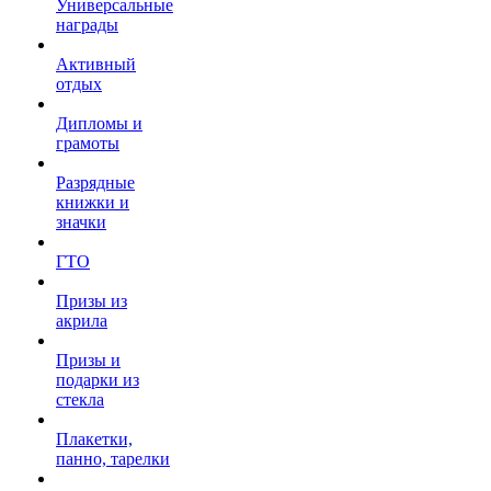
Универсальные
награды
Активный
отдых
Дипломы и
грамоты
Разрядные
книжки и
значки
ГТО
Призы из
акрила
Призы и
подарки из
стекла
Плакетки,
панно, тарелки