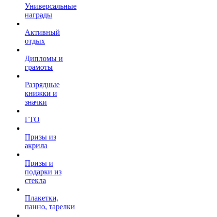
Универсальные
награды
Активный
отдых
Дипломы и
грамоты
Разрядные
книжки и
значки
ГТО
Призы из
акрила
Призы и
подарки из
стекла
Плакетки,
панно, тарелки