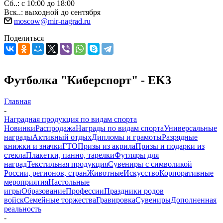
Сб..: с 10:00 до 18:00
Вск..: выходной до сентября
moscow@mir-nagrad.ru
Поделиться
Футболка "Киберспорт" - EK3
Главная
-
Наградная продукция по видам спорта
Новинки
Распродажа
Награды по видам спорта
Универсальные
награды
Активный отдых
Дипломы и грамоты
Разрядные
книжки и значки
ГТО
Призы из акрила
Призы и подарки из
стекла
Плакетки, панно, тарелки
Футляры для
наград
Текстильная продукция
Сувениры с символикой
России, регионов, стран
Животные
Искусство
Корпоративные
мероприятия
Настольные
игры
Образование
Профессии
Праздники родов
войск
Семейные торжества
Гравировка
Сувениры
Дополненная
реальность
-