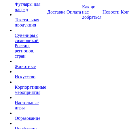
Футляры для
Как до
наград
Доставка
Оплата
нас
Новости
Кон
добраться
Текстильная
продукция
Сувениры с
символикой
России,
регионов,
стран
Животные
Искусство
Корпоративные
мероприятия
Настольные
игры
Образование
Профессии