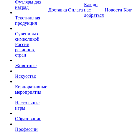
Футляры для
Как до
наград
Доставка
Оплата
нас
Новости
Кон
добраться
Текстильная
продукция
Сувениры с
символикой
России,
регионов,
стран
Животные
Искусство
Корпоративные
мероприятия
Настольные
игры
Образование
Профессии