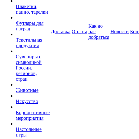
Плакетки,
панно, тарелки
Футляры для
Как до
наград
Доставка
Оплата
нас
Новости
Кон
добраться
Текстильная
продукция
Сувениры с
символикой
России,
регионов,
стран
Животные
Искусство
Корпоративные
мероприятия
Настольные
игры