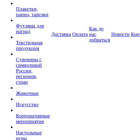
Плакетки,
панно, тарелки
Футляры для
Как до
наград
Доставка
Оплата
нас
Новости
Кон
добраться
Текстильная
продукция
Сувениры с
символикой
России,
регионов,
стран
Животные
Искусство
Корпоративные
мероприятия
Настольные
игры