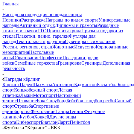
Главная
-
Наградная продукция по видам спорта
Новинки
Распродажа
Награды по видам спорта
Универсальные
награды
Активный отдых
Дипломы и грамоты
Разрядные
книжки и значки
ГТО
Призы из акрила
Призы и подарки из
стекла
Плакетки, панно, тарелки
Футляры для
наград
Текстильная продукция
Сувениры с символикой
России, регионов, стран
Животные
Искусство
Корпоративные
мероприятия
Настольные
игры
Образование
Профессии
Праздники родов
войск
Семейные торжества
Гравировка
Сувениры
Дополненная
реальность
-
Награды кёрлинг
Картинг
Падел
Шахматы
Автоспорт
Бадминтон
Баскетбол
Бильяр
спорт
Конькобежный спорт
Лёгкая
атлетика
Лыжи
Мотоспорт
Настольный
теннис
Плавание
Бокс
Сноуборд
Бейсбол, гандбол,регби
Санный
спорт
Стрельба
Спортивные
единоборства
Фехтование
Танцы
Теннис
Фигурное
катание
Футбол
Хоккей
Другие виды
спорта
Киберспорт
Биатлон
Дартс
Пейнтбол
-
Футболка "Кёрлинг" - EK3