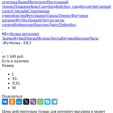
атлетика
Лыжи
Мотоспорт
Настольный
теннис
Плавание
Бокс
Сноуборд
Бейсбол, гандбол,регби
Санный
спорт
Стрельба
Спортивные
единоборства
Фехтование
Танцы
Теннис
Фигурное
катание
Футбол
Хоккей
Другие виды
спорта
Киберспорт
Биатлон
Дартс
Пейнтбол
-
Футболки автоспорт
Значки
Кубки
Призы
Медали
Ленты
Кружки
Брелоки
Часы
-
Футболка - EK3
:
от
1 649 руб.
Есть в наличии
Размер
L
XL
XXL
М
Поделиться
Цена действительна только для интернет-магазина и может