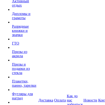
Активный
отдых
Дипломы и
грамоты
Разрядные
книжки и
значки
ГТО
Призы из
акрила
Призы и
подарки из
стекла
Плакетки,
панно, тарелки
Футляры для
Как до
наград
Доставка
Оплата
нас
Новости
Кон
добраться