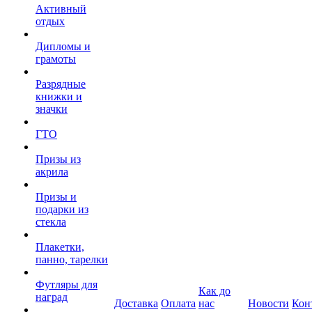
Активный
отдых
Дипломы и
грамоты
Разрядные
книжки и
значки
ГТО
Призы из
акрила
Призы и
подарки из
стекла
Плакетки,
панно, тарелки
Футляры для
Как до
наград
Доставка
Оплата
нас
Новости
Кон