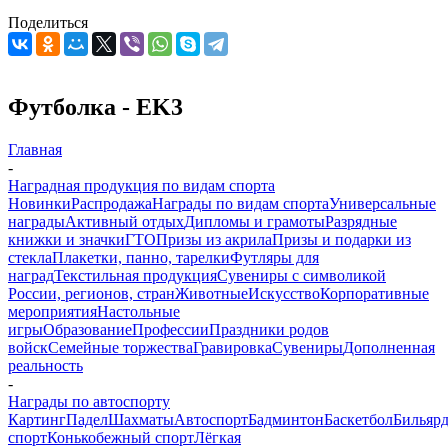
Поделиться
Футболка - EK3
Главная
-
Наградная продукция по видам спорта
Новинки
Распродажа
Награды по видам спорта
Универсальные
награды
Активный отдых
Дипломы и грамоты
Разрядные
книжки и значки
ГТО
Призы из акрила
Призы и подарки из
стекла
Плакетки, панно, тарелки
Футляры для
наград
Текстильная продукция
Сувениры с символикой
России, регионов, стран
Животные
Искусство
Корпоративные
мероприятия
Настольные
игры
Образование
Профессии
Праздники родов
войск
Семейные торжества
Гравировка
Сувениры
Дополненная
реальность
-
Награды по автоспорту
Картинг
Падел
Шахматы
Автоспорт
Бадминтон
Баскетбол
Бильяр
спорт
Конькобежный спорт
Лёгкая