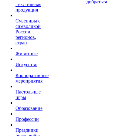
добраться
Текстильная
продукция
Сувениры с
символикой
России,
регионов,
стран
Животные
Искусство
Корпоративные
мероприятия
Настольные
игры
Образование
Профессии
Праздники
родов войск