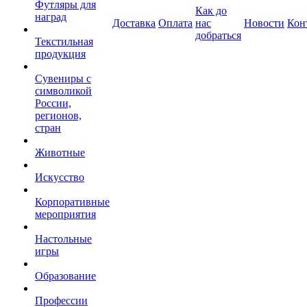
Футляры для
Как до
наград
Доставка
Оплата
нас
Новости
Кон
добраться
Текстильная
продукция
Сувениры с
символикой
России,
регионов,
стран
Животные
Искусство
Корпоративные
мероприятия
Настольные
игры
Образование
Профессии