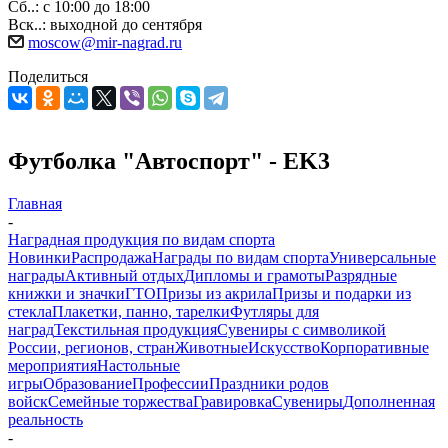
Сб..: с 10:00 до 18:00
Вск..: выходной до сентября
moscow@mir-nagrad.ru
Поделиться
Футболка "Автоспорт" - EK3
Главная
-
Наградная продукция по видам спорта
Новинки
Распродажа
Награды по видам спорта
Универсальные
награды
Активный отдых
Дипломы и грамоты
Разрядные
книжки и значки
ГТО
Призы из акрила
Призы и подарки из
стекла
Плакетки, панно, тарелки
Футляры для
наград
Текстильная продукция
Сувениры с символикой
России, регионов, стран
Животные
Искусство
Корпоративные
мероприятия
Настольные
игры
Образование
Профессии
Праздники родов
войск
Семейные торжества
Гравировка
Сувениры
Дополненная
реальность
-