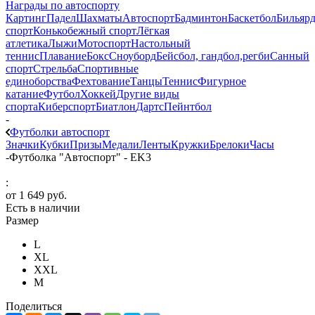
Награды по автоспорту
Картинг
Падел
Шахматы
Автоспорт
Бадминтон
Баскетбол
Бильяр
спорт
Конькобежный спорт
Лёгкая
атлетика
Лыжи
Мотоспорт
Настольный
теннис
Плавание
Бокс
Сноуборд
Бейсбол, гандбол,регби
Санный
спорт
Стрельба
Спортивные
единоборства
Фехтование
Танцы
Теннис
Фигурное
катание
Футбол
Хоккей
Другие виды
спорта
Киберспорт
Биатлон
Дартс
Пейнтбол
-
Футболки автоспорт
Значки
Кубки
Призы
Медали
Ленты
Кружки
Брелоки
Часы
-
Футболка "Автоспорт" - EK3
:
от
1 649 руб.
Есть в наличии
Размер
L
XL
XXL
М
Поделиться