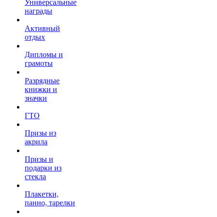
Универсальные
награды
Активный
отдых
Дипломы и
грамоты
Разрядные
книжки и
значки
ГТО
Призы из
акрила
Призы и
подарки из
стекла
Плакетки,
панно, тарелки