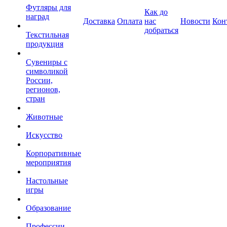
Футляры для
Как до
наград
Доставка
Оплата
нас
Новости
Кон
добраться
Текстильная
продукция
Сувениры с
символикой
России,
регионов,
стран
Животные
Искусство
Корпоративные
мероприятия
Настольные
игры
Образование
Профессии