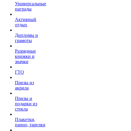
Универсальные
награды
Активный
отдых
Дипломы и
грамоты
Разрядные
книжки и
значки
ГТО
Призы из
акрила
Призы и
подарки из
стекла
Плакетки,
панно, тарелки