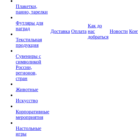
Плакетки,
панно, тарелки
Футляры для
Как до
наград
Доставка
Оплата
нас
Новости
Кон
добраться
Текстильная
продукция
Сувениры с
символикой
России,
регионов,
стран
Животные
Искусство
Корпоративные
мероприятия
Настольные
игры