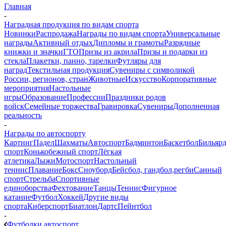
Главная
-
Наградная продукция по видам спорта
Новинки
Распродажа
Награды по видам спорта
Универсальные
награды
Активный отдых
Дипломы и грамоты
Разрядные
книжки и значки
ГТО
Призы из акрила
Призы и подарки из
стекла
Плакетки, панно, тарелки
Футляры для
наград
Текстильная продукция
Сувениры с символикой
России, регионов, стран
Животные
Искусство
Корпоративные
мероприятия
Настольные
игры
Образование
Профессии
Праздники родов
войск
Семейные торжества
Гравировка
Сувениры
Дополненная
реальность
-
Награды по автоспорту
Картинг
Падел
Шахматы
Автоспорт
Бадминтон
Баскетбол
Бильяр
спорт
Конькобежный спорт
Лёгкая
атлетика
Лыжи
Мотоспорт
Настольный
теннис
Плавание
Бокс
Сноуборд
Бейсбол, гандбол,регби
Санный
спорт
Стрельба
Спортивные
единоборства
Фехтование
Танцы
Теннис
Фигурное
катание
Футбол
Хоккей
Другие виды
спорта
Киберспорт
Биатлон
Дартс
Пейнтбол
-
Футболки автоспорт