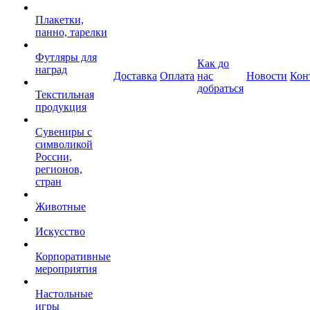
Плакетки,
панно, тарелки
Футляры для
Как до
наград
Доставка
Оплата
нас
Новости
Кон
добраться
Текстильная
продукция
Сувениры с
символикой
России,
регионов,
стран
Животные
Искусство
Корпоративные
мероприятия
Настольные
игры