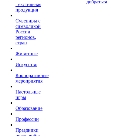
добраться
Текстильная
продукция
Сувениры с
символикой
России,
регионов,
стран
Животные
Искусство
Корпоративные
мероприятия
Настольные
игры
Образование
Профессии
Праздники
родов войск