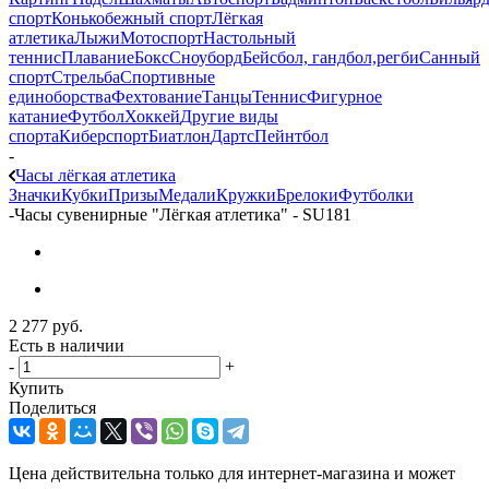
спорт
Конькобежный спорт
Лёгкая
атлетика
Лыжи
Мотоспорт
Настольный
теннис
Плавание
Бокс
Сноуборд
Бейсбол, гандбол,регби
Санный
спорт
Стрельба
Спортивные
единоборства
Фехтование
Танцы
Теннис
Фигурное
катание
Футбол
Хоккей
Другие виды
спорта
Киберспорт
Биатлон
Дартс
Пейнтбол
-
Часы лёгкая атлетика
Значки
Кубки
Призы
Медали
Кружки
Брелоки
Футболки
-
Часы сувенирные "Лёгкая атлетика" - SU181
2 277
руб.
Есть в наличии
-
+
Купить
Поделиться
Цена действительна только для интернет-магазина и может