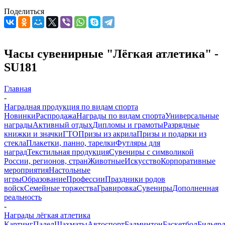
Поделиться
Часы сувенирные "Лёгкая атлетика" -
SU181
Главная
-
Наградная продукция по видам спорта
Новинки
Распродажа
Награды по видам спорта
Универсальные
награды
Активный отдых
Дипломы и грамоты
Разрядные
книжки и значки
ГТО
Призы из акрила
Призы и подарки из
стекла
Плакетки, панно, тарелки
Футляры для
наград
Текстильная продукция
Сувениры с символикой
России, регионов, стран
Животные
Искусство
Корпоративные
мероприятия
Настольные
игры
Образование
Профессии
Праздники родов
войск
Семейные торжества
Гравировка
Сувениры
Дополненная
реальность
-
Награды лёгкая атлетика
Картинг
Падел
Шахматы
Автоспорт
Бадминтон
Баскетбол
Бильяр