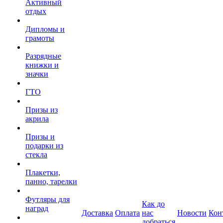
Активный
отдых
Дипломы и
грамоты
Разрядные
книжки и
значки
ГТО
Призы из
акрила
Призы и
подарки из
стекла
Плакетки,
панно, тарелки
Футляры для
Как до
наград
Доставка
Оплата
нас
Новости
Кон
добраться