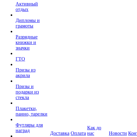
Активный
отдых
Дипломы и
грамоты
Разрядные
книжки и
значки
ГТО
Призы из
акрила
Призы и
подарки из
стекла
Плакетки,
панно, тарелки
Футляры для
Как до
наград
Доставка
Оплата
нас
Новости
Кон